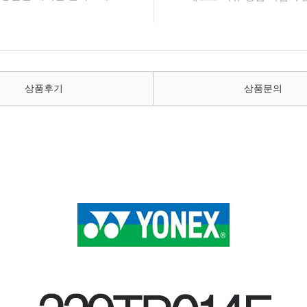
상품후기
상품문의