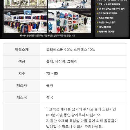
제품소재
폴리에스터 90%, 스판덱스 10%
색상
블랙, 네이비, 그레이
치수
75 ~ 115
제조자
플파
제조국
중국
1. 표백성 세제를 삼가해 주시고 물에 오랜시간
(30분이상)동안 담가두지 마십시오.
2. 원단 소재의 특성상 마찰 등에 의해 올뜯김이
발생할 수 있으니 취급시 주의하세요.