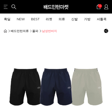
0
확딜
NEW
BEST
라켓
의류
신발
가방
셔틀콕
배드민턴의류
플파
남성반바지