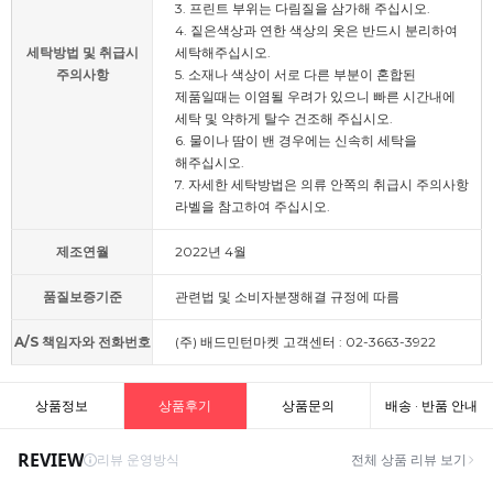
3. 프린트 부위는 다림질을 삼가해 주십시오.
4. 짙은색상과 연한 색상의 옷은 반드시 분리하여
세탁방법 및 취급시
세탁해주십시오.
주의사항
5. 소재나 색상이 서로 다른 부분이 혼합된
제품일때는 이염될 우려가 있으니 빠른 시간내에
세탁 및 약하게 탈수 건조해 주십시오.
6. 물이나 땀이 밴 경우에는 신속히 세탁을
해주십시오.
7. 자세한 세탁방법은 의류 안쪽의 취급시 주의사항
라벨을 참고하여 주십시오.
제조연월
2022년 4월
품질보증기준
관련법 및 소비자분쟁해결 규정에 따름
A/S 책임자와 전화번호
(주) 배드민턴마켓 고객센터 : 02-3663-3922
상품정보
상품후기
상품문의
배송 · 반품 안내