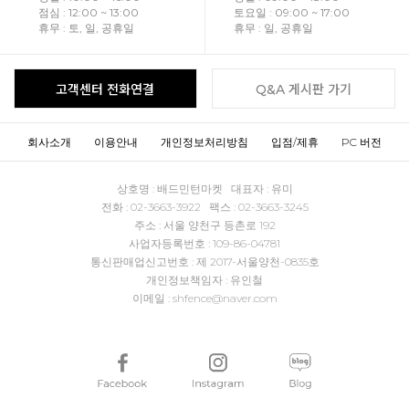
점심 : 12:00 ~ 13:00
토요일 : 09:00 ~ 17:00
휴무 : 토, 일, 공휴일
휴무 : 일, 공휴일
고객센터 전화연결
Q&A 게시판 가기
회사소개
이용안내
개인정보처리방침
입점/제휴
PC 버전
상호명 : 배드민턴마켓 대표자 : 유미
전화 : 02-3663-3922 팩스 : 02-3663-3245
주소 : 서울 양천구 등촌로 192
사업자등록번호 : 109-86-04781
통신판매업신고번호 : 제 2017-서울양천-0835호
개인정보책임자 : 유인철
이메일 : shfence@naver.com