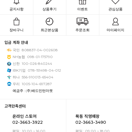
공지사항
상품후기
이벤트
관심상품
장바구니
최근본상품
주문조회
마이페이지
입금 계좌 안내
국민
808837-04-002608
NH농협
098-01-175790
신한
100-026-840244
IBK기업
078-151498-04-012
하나
556-910013-65404
우리
1005-104-697287
예금주 : (주)배드민턴마켓
고객만족센터
온라인 스토어
목동 직영매장
02-3663-3922
02-3663-3490
평일 : 10:00 ~ 16:00
평일 : 09:00 ~ 18:00