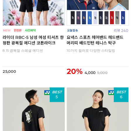
리뷰 240
라이더 RBC-5 남성 여성 티셔츠 한
요넥스 스포츠 헤어밴드 헤드밴드
정판 광복절 에디션 코튼라이크
머리띠 배드민턴 테니스 탁구
8.15 광복절 스페셜 에디션
10가지 컬러로 다양한 스타일링
20%
25,000
4,000
5,000
BEST
BEST
5
6