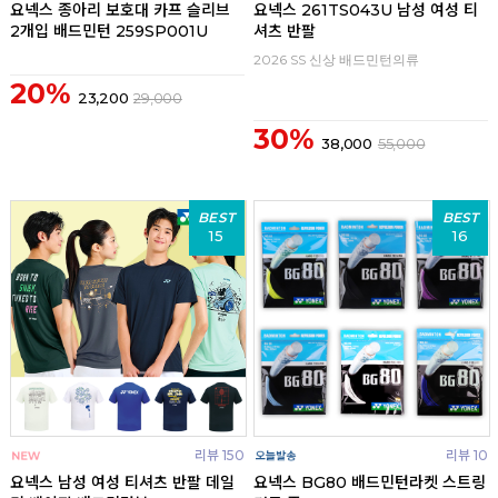
요넥스 종아리 보호대 카프 슬리브
요넥스 261TS043U 남성 여성 티
2개입 배드민턴 259SP001U
셔츠 반팔
2026 SS 신상 배드민턴의류
20%
23,200
29,000
30%
38,000
55,000
BEST
BEST
15
16
리뷰 150
리뷰 10
요넥스 남성 여성 티셔츠 반팔 데일
요넥스 BG80 배드민턴라켓 스트링