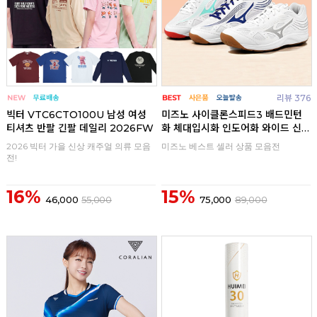
리뷰 376
빅터 VTC6CTO100U 남성 여성
미즈노 사이클론스피드3 배드민턴
티셔츠 반팔 긴팔 데일리 2026FW
화 체대입시화 인도어화 와이드 신
발
2026 빅터 가을 신상 캐주얼 의류 모음
미즈노 베스트 셀러 상품 모음전
전!
16%
15%
46,000
55,000
75,000
89,000