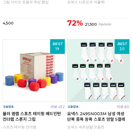
그립 사이즈 조절과 쿠션 향상
요넥스 시즌오프 아울렛!
72%
4,500
21,500
79,000
BEST
BEST
19
20
리뷰 452
리뷰 80
뮬러 엠랩 스포츠 테이핑 배드민턴
요넥스 249SN003M 남성 여성
언더랩 스폰지 그립
단목 중목 장목 스포츠 양말 5켤레
스포츠 테이핑 언더랩
요넥스 세트양말 모음전