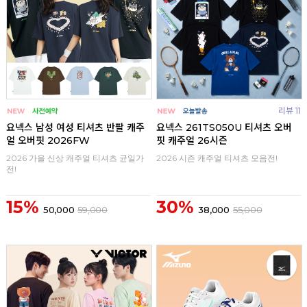
리뷰 11
요넥스 남성 여성 티셔츠 반팔 캐주
요넥스 261TS050U 티셔츠 오버
얼 오버핏 2026FW
핏 캐주얼 26시즌
2026 가을 신상 캐주얼 티셔츠 균일가
2026 시즌 캐주얼 티셔츠 모음전!
전!
15%
30%
50,000
59,000
38,000
55,000