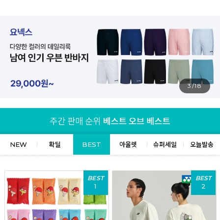
4/18
NEW
확딜
BEST
아울렛
슈퍼세일
오늘발송
BEST
BEST
1
2