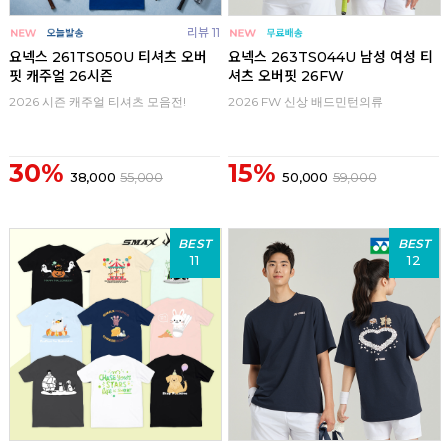
리뷰 11
요넥스 261TS050U 티셔츠 오버
요넥스 263TS044U 남성 여성 티
핏 캐주얼 26시즌
셔츠 오버핏 26FW
2026 시즌 캐주얼 티셔츠 모음전!
2026 FW 신상 배드민턴의류
30%
15%
38,000
55,000
50,000
59,000
BEST
BEST
11
12