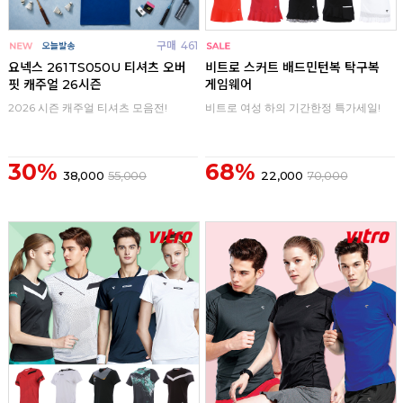
구매
461
구매
0
요넥스 261TS050U 티셔츠 오버
비트로 스커트 배드민턴복 탁구복
핏 캐주얼 26시즌
게임웨어
2026 시즌 캐주얼 티셔츠 모음전!
비트로 여성 하의 기간한정 특가세일!
30%
68%
38,000
55,000
22,000
70,000