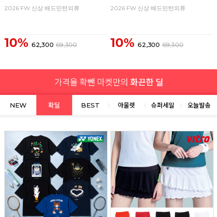
2026 FW 신상 배드민턴의류
2026 FW 신상 배드민턴의류
10%
10%
62,300
69,300
62,300
69,300
NEW
확딜
BEST
아울렛
슈퍼세일
오늘발송