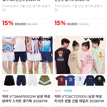
2026 요넥스 가을 신상 경기복 균일가
2026 요넥스 가을 신상 경기복 균일가
전!
전!
15%
15%
69,000
82,000
61,000
72,000
구매
0
구매
0
빅터 VT26APS002M 남성 여성
빅터 VTC6CTO100U 남성 여성
반바지 스커트 경기복 2026FW
티셔츠 반팔 긴팔 데일리 2026FW