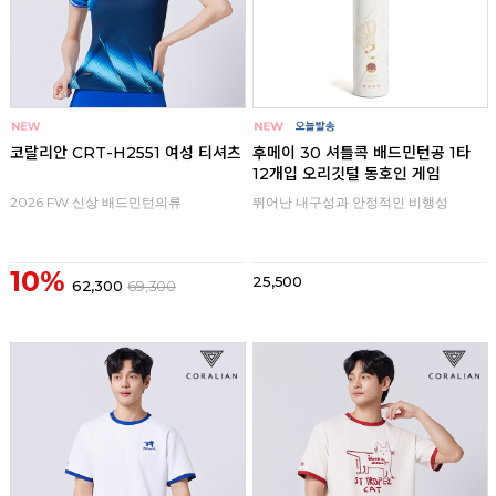
코랄리안 CRT-H2551 여성 티셔츠
후메이 30 셔틀콕 배드민턴공 1타
12개입 오리깃털 동호인 게임
2026 FW 신상 배드민턴의류
뛰어난 내구성과 안정적인 비행성
10%
25,500
62,300
69,300