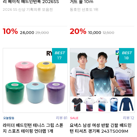
리 베이직 배드민턴복 2026SS
거트 줄 10m
2026 SS 신상 기획의류 모음전
동호인 선호도 1위
10%
20%
26,000
29,000
10,000
12,500
BEST
BEST
17
18
리뷰 81
리뷰 12
라이더 배드민턴 테니스 그립 스폰
요넥스 남성 여성 반팔 긴팔 배드민
지 스포츠 테이핑 언더랩 1개
턴 티셔츠 경기복 243TS009M