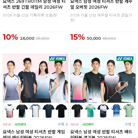
요넥스 269TR011M 남성 여성 티
요넥스 남성 여성 티셔츠 반팔 캐주
셔츠 반팔 긴팔 데일리 2026FW
얼 오버핏 2026FW
2026 가을 신상 기획의류 모음전!
2026 가을 신상 캐주얼 티셔츠 균일가
전!
10%
15%
26,000
29,000
50,000
59,000
구매
6
구매
2
요넥스 남성 여성 티셔츠 반팔 게임
요넥스 남성 여성 반팔 티셔츠 배드
웨어 배드민턴복 2026FW
민턴복 경기복 2026FW