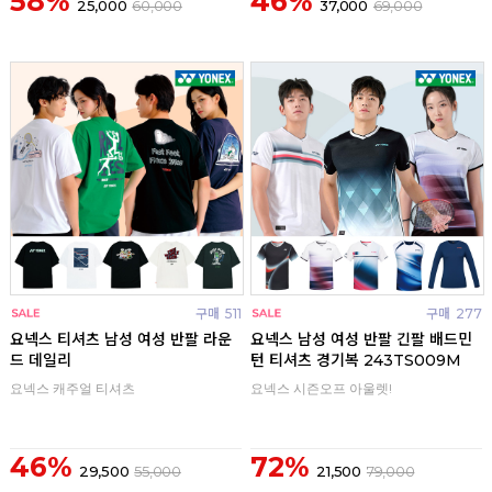
58%
46%
25,000
60,000
37,000
69,000
구매
511
구매
277
요넥스 티셔츠 남성 여성 반팔 라운
요넥스 남성 여성 반팔 긴팔 배드민
드 데일리
턴 티셔츠 경기복 243TS009M
요넥스 캐주얼 티셔츠
요넥스 시즌오프 아울렛!
46%
72%
29,500
55,000
21,500
79,000