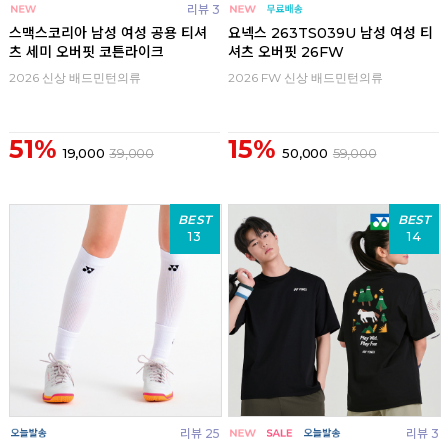
리뷰 3
스맥스코리아 남성 여성 공용 티셔
요넥스 263TS039U 남성 여성 티
츠 세미 오버핏 코튼라이크
셔츠 오버핏 26FW
2026 신상 배드민턴의류
2026 FW 신상 배드민턴의류
51%
15%
19,000
39,000
50,000
59,000
BEST
BEST
13
14
리뷰 25
리뷰 3