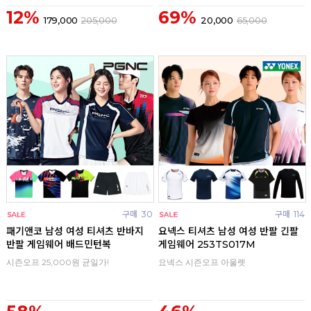
12%
69%
179,000
205,000
20,000
65,000
구매
30
구매
114
패기앤코 남성 여성 티셔츠 반바지
요넥스 티셔츠 남성 여성 반팔 긴팔
반팔 게임웨어 배드민턴복
게임웨어 253TS017M
시즌오프 25,000원 균일가!
요넥스 시즌오프 아울렛