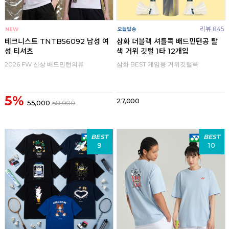
리뷰 845
테크니스트 TNTB56092 남성 여
삼화 더블랙 셔틀콕 배드민턴공 탈
성 티셔츠
색 거위 깃털 1타 12개입
2026 FW 신상 배드민턴의류
삼화 BEST 게임용 거위깃털콕
5%
27,000
55,000
58,000
BEST
BEST
9
10