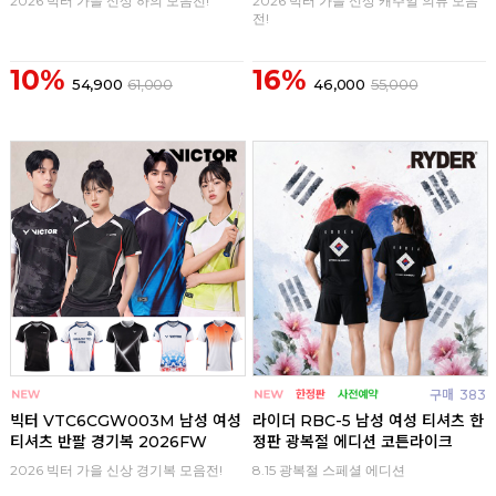
2026 빅터 가을 신상 하의 모음전!
2026 빅터 가을 신상 캐주얼 의류 모음
전!
10%
16%
54,900
61,000
46,000
55,000
구매
0
구매
383
빅터 VTC6CGW003M 남성 여성
라이더 RBC-5 남성 여성 티셔츠 한
티셔츠 반팔 경기복 2026FW
정판 광복절 에디션 코튼라이크
2026 빅터 가을 신상 경기복 모음전!
8.15 광복절 스페셜 에디션