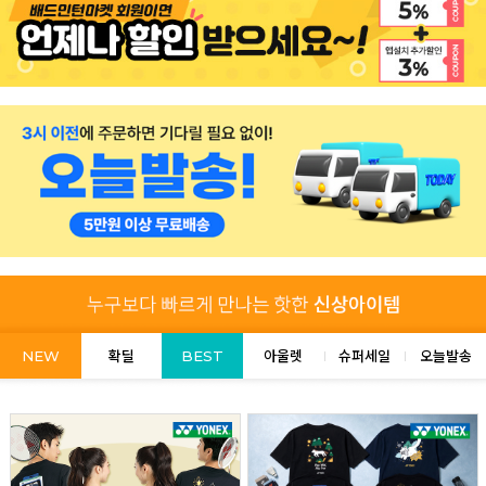
NEW
확딜
BEST
아울렛
슈퍼세일
오늘발송