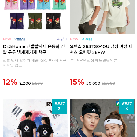
리뷰 3
Dr.3Home 신발탈취제 운동화 신
요넥스 263TS040U 남성 여성 티
발 구두 냄새제거제 탁구
셔츠 오버핏 26FW
신발 냄새 탈취와 제습, 신상 11가지 탁구
2026 FW 신상 배드민턴의류
디자인 입고
12%
15%
2,200
2,500
50,000
59,000
BEST
BEST
3
4