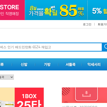
로그인
회원가