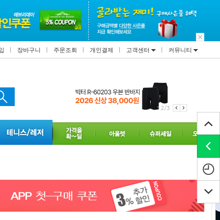
입
장바구니
주문조회
개인결제
고객센터
커뮤니티
2/3