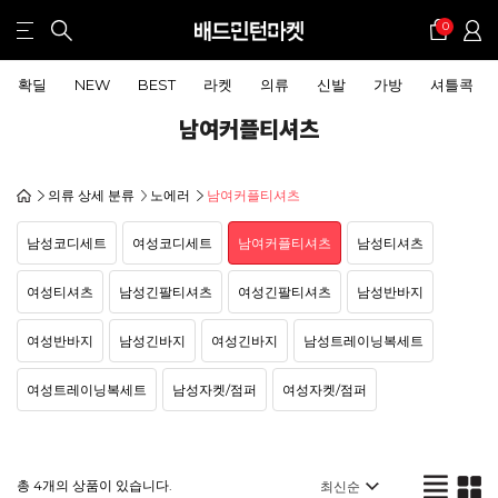
0
확딜
NEW
BEST
라켓
의류
신발
가방
셔틀콕
남여커플티셔츠
의류 상세 분류
노에러
남여커플티셔츠
남성코디세트
여성코디세트
남여커플티셔츠
남성티셔츠
여성티셔츠
남성긴팔티셔츠
여성긴팔티셔츠
남성반바지
여성반바지
남성긴바지
여성긴바지
남성트레이닝복세트
여성트레이닝복세트
남성자켓/점퍼
여성자켓/점퍼
총 4개의 상품이 있습니다.