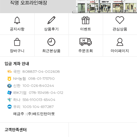
공지사항
상품후기
이벤트
관심상품
장바구니
최근본상품
주문조회
마이페이지
입금 계좌 안내
국민
808837-04-002608
NH농협
098-01-175790
신한
100-026-840244
IBK기업
078-151498-04-012
하나
556-910013-65404
우리
1005-104-697287
예금주 : (주)배드민턴마켓
고객만족센터