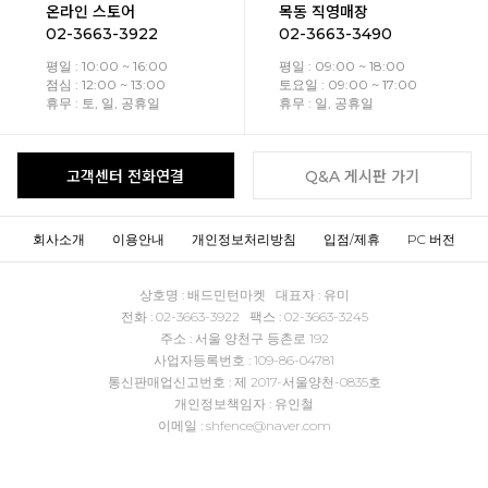
온라인 스토어
목동 직영매장
02-3663-3922
02-3663-3490
평일 : 10:00 ~ 16:00
평일 : 09:00 ~ 18:00
점심 : 12:00 ~ 13:00
토요일 : 09:00 ~ 17:00
휴무 : 토, 일, 공휴일
휴무 : 일, 공휴일
고객센터 전화연결
Q&A 게시판 가기
회사소개
이용안내
개인정보처리방침
입점/제휴
PC 버전
상호명 : 배드민턴마켓 대표자 : 유미
전화 : 02-3663-3922 팩스 : 02-3663-3245
주소 : 서울 양천구 등촌로 192
사업자등록번호 : 109-86-04781
통신판매업신고번호 : 제 2017-서울양천-0835호
개인정보책임자 : 유인철
이메일 : shfence@naver.com