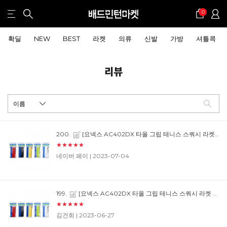
0
확딜
NEW
BEST
라켓
의류
신발
가방
셔틀콕
리뷰
200.
[요넥스 AC402DX 타올 그립 테니스 스쿼시 라켓 손잡이 테이프] 확실히 타올그립이라 잡을 때 땀에 안미끄러져서 좋네요
★★★★★
네이버 페이
| 2023-07-04
199.
[요넥스 AC402DX 타올 그립 테니스 스쿼시 라켓 손잡이 테이프] 여름엔 항상 좋습니다.
★★★★★
김건희
| 2023-06-27