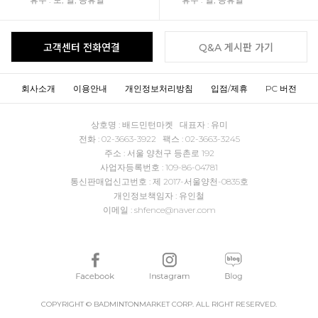
고객센터 전화연결
Q&A 게시판 가기
회사소개
이용안내
개인정보처리방침
입점/제휴
PC 버전
상호명 : 배드민턴마켓 대표자 : 유미
전화 : 02-3663-3922 팩스 : 02-3663-3245
주소 : 서울 양천구 등촌로 192
사업자등록번호 : 109-86-04781
통신판매업신고번호 : 제 2017-서울양천-0835호
개인정보책임자 : 유인철
이메일 : shfence@naver.com
COPYRIGHT © BADMINTONMARKET CORP. ALL RIGHT RESERVED.