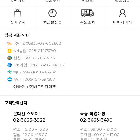
장바구니
최근본상품
주문조회
마이페이지
입금 계좌 안내
국민
808837-04-002608
NH농협
098-01-175790
신한
100-026-840244
IBK기업
078-151498-04-012
하나
556-910013-65404
우리
1005-104-697287
예금주 : (주)배드민턴마켓
고객만족센터
온라인 스토어
목동 직영매장
02-3663-3922
02-3663-3490
평일 : 10:00 ~ 16:00
평일 : 09:00 ~ 18:00
점심 : 12:00 ~ 13:00
토요일 : 09:00 ~ 17:00
휴무 : 토, 일, 공휴일
휴무 : 일, 공휴일