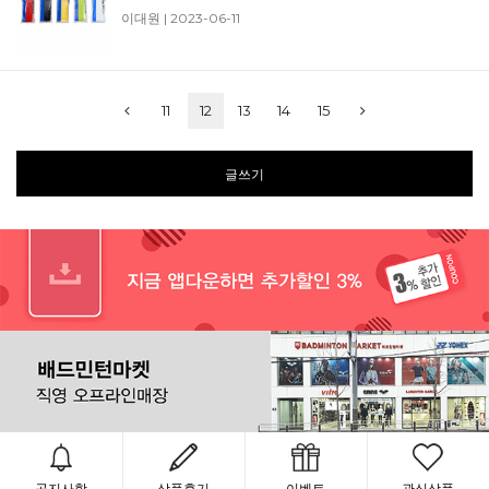
이대원
| 2023-06-11
11
12
13
14
15
글쓰기
공지사항
상품후기
이벤트
관심상품