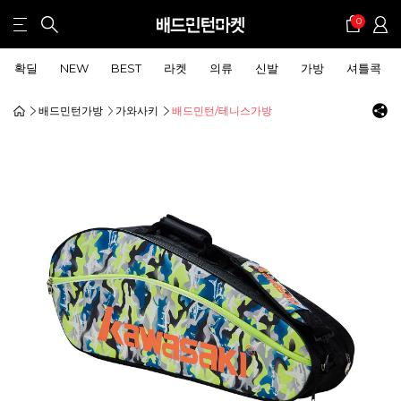
0
확딜
NEW
BEST
라켓
의류
신발
가방
셔틀콕
배드민턴가방
가와사키
배드민턴/테니스가방