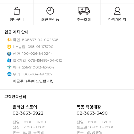
장바구니
최근본상품
주문조회
마이페이지
입금 계좌 안내
국민
808837-04-002608
NH농협
098-01-175790
신한
100-026-840244
IBK기업
078-151498-04-012
하나
556-910013-65404
우리
1005-104-697287
예금주 : (주)배드민턴마켓
고객만족센터
온라인 스토어
목동 직영매장
02-3663-3922
02-3663-3490
평일 : 10:00 ~ 16:00
평일 : 09:00 ~ 18:00
점심 : 12:00 ~ 13:00
토요일 : 09:00 ~ 17:00
휴무 : 토, 일, 공휴일
휴무 : 일, 공휴일