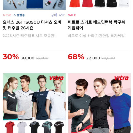
구매
456
구매
0
요넥스 261TS050U 티셔츠 오버
비트로 스커트 배드민턴복 탁구복
핏 캐주얼 26시즌
게임웨어
2026 시즌 캐주얼 티셔츠 모음전!
비트로 여성 하의 기간한정 특가세일!
30%
68%
38,000
55,000
22,000
70,000