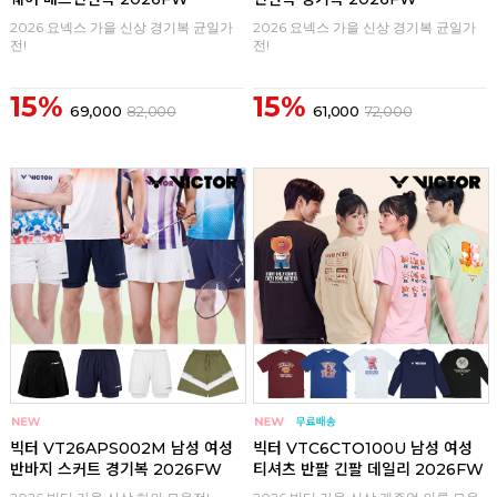
2026 요넥스 가을 신상 경기복 균일가
2026 요넥스 가을 신상 경기복 균일가
전!
전!
15%
15%
69,000
82,000
61,000
72,000
구매
0
구매
0
빅터 VT26APS002M 남성 여성
빅터 VTC6CTO100U 남성 여성
반바지 스커트 경기복 2026FW
티셔츠 반팔 긴팔 데일리 2026FW