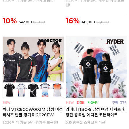
2026 빅터 가을 신상 하의 모음전!
2026 빅터 가을 신상 캐주얼 의류 모음
전!
10%
16%
54,900
61,000
46,000
55,000
구매
0
구매
376
빅터 VTC6CGW003M 남성 여성
라이더 RBC-5 남성 여성 티셔츠 한
티셔츠 반팔 경기복 2026FW
정판 광복절 에디션 코튼라이크
2026 빅터 가을 신상 경기복 모음전!
8.15 광복절 스페셜 에디션