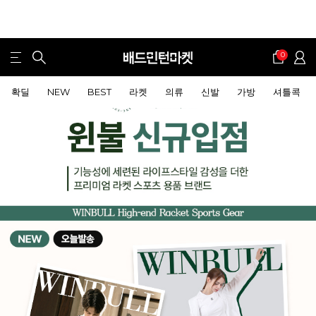
0
확딜
NEW
BEST
라켓
의류
신발
가방
셔틀콕