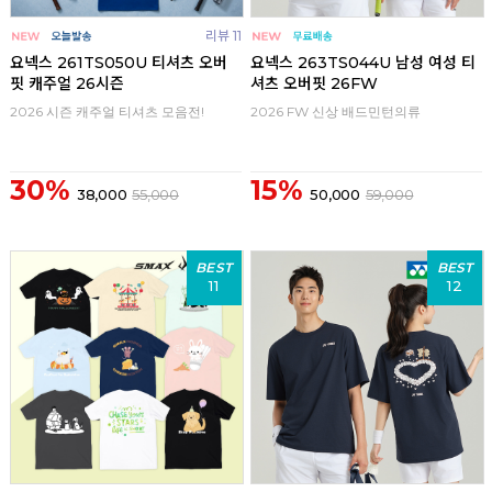
리뷰 11
요넥스 261TS050U 티셔츠 오버
요넥스 263TS044U 남성 여성 티
핏 캐주얼 26시즌
셔츠 오버핏 26FW
2026 시즌 캐주얼 티셔츠 모음전!
2026 FW 신상 배드민턴의류
30%
15%
38,000
55,000
50,000
59,000
BEST
BEST
11
12