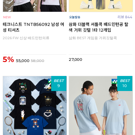
리뷰 844
테크니스트 TNTB56092 남성 여
삼화 더블랙 셔틀콕 배드민턴공 탈
성 티셔츠
색 거위 깃털 1타 12개입
2026 FW 신상 배드민턴의류
삼화 BEST 게임용 거위깃털콕
5%
27,000
55,000
58,000
BEST
BEST
9
10