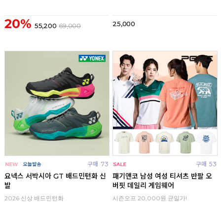
20%
25,000
55,200
69,000
구매
73
구매
53
요넥스 서박시아 GT 배드민턴화 신
패기앤코 남성 여성 티셔츠 반팔 오
발
버핏 데일리 게임웨어
2026 신상 배드민턴화
시즌오프 20,000원 균일가!