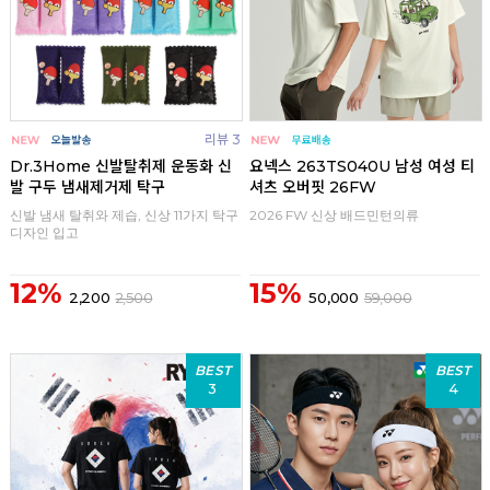
리뷰 3
Dr.3Home 신발탈취제 운동화 신
요넥스 263TS040U 남성 여성 티
발 구두 냄새제거제 탁구
셔츠 오버핏 26FW
신발 냄새 탈취와 제습, 신상 11가지 탁구
2026 FW 신상 배드민턴의류
디자인 입고
12%
15%
2,200
2,500
50,000
59,000
BEST
BEST
3
4