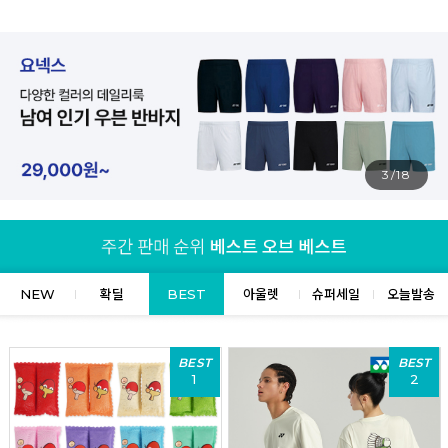
4/18
NEW
확딜
BEST
아울렛
슈퍼세일
오늘발송
BEST
BEST
1
2