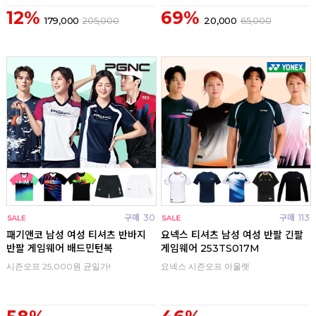
12%
69%
179,000
205,000
20,000
65,000
구매
30
구매
113
패기앤코 남성 여성 티셔츠 반바지
요넥스 티셔츠 남성 여성 반팔 긴팔
반팔 게임웨어 배드민턴복
게임웨어 253TS017M
시즌오프 25,000원 균일가!
요넥스 시즌오프 아울렛