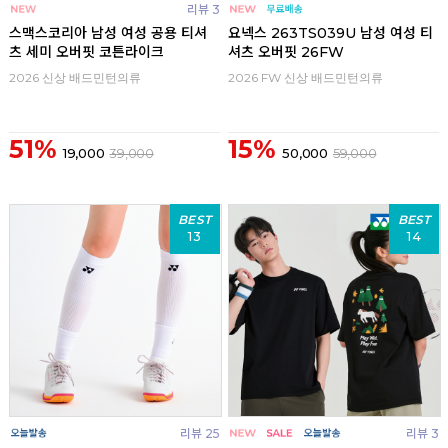
리뷰 3
스맥스코리아 남성 여성 공용 티셔
요넥스 263TS039U 남성 여성 티
츠 세미 오버핏 코튼라이크
셔츠 오버핏 26FW
2026 신상 배드민턴의류
2026 FW 신상 배드민턴의류
51%
15%
19,000
39,000
50,000
59,000
BEST
BEST
13
14
리뷰 25
리뷰 3