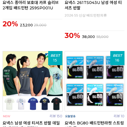
요넥스 종아리 보호대 카프 슬리브
요넥스 261TS043U 남성 여성 티
2개입 배드민턴 259SP001U
셔츠 반팔
2026 SS 신상 배드민턴의류
20%
23,200
29,000
30%
38,000
55,000
BEST
BEST
15
16
리뷰 150
리뷰 10
요넥스 남성 여성 티셔츠 반팔 데일
요넥스 BG80 배드민턴라켓 스트링