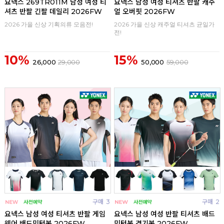
요넥스 269TR011M 남성 여성 티
요넥스 남성 여성 티셔츠 반팔 캐주
셔츠 반팔 긴팔 데일리 2026FW
얼 오버핏 2026FW
2026 가을 신상 기획의류 모음전!
2026 가을 신상 캐주얼 티셔츠 균일가
전!
10%
15%
26,000
29,000
50,000
59,000
구매
3
구매
2
요넥스 남성 여성 티셔츠 반팔 게임
요넥스 남성 여성 반팔 티셔츠 배드
웨어 배드민턴복 2026FW
민턴복 경기복 2026FW