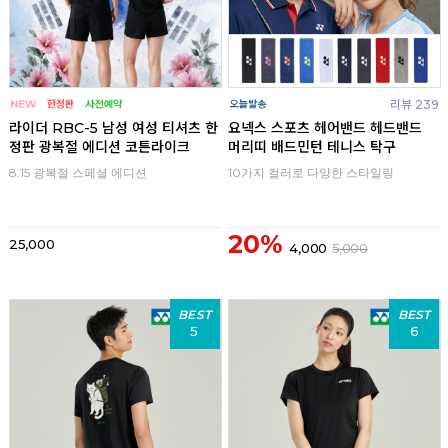
리뷰 239
라이더 RBC-5 남성 여성 티셔츠 한
요넥스 스포츠 헤어밴드 헤드밴드
정판 광복절 에디션 코튼라이크
머리띠 배드민턴 테니스 탁구
8.15 광복절 스페셜 에디션
10가지 컬러로 다양한 스타일링
20%
25,000
4,000
5,000
BEST
BEST
5
6