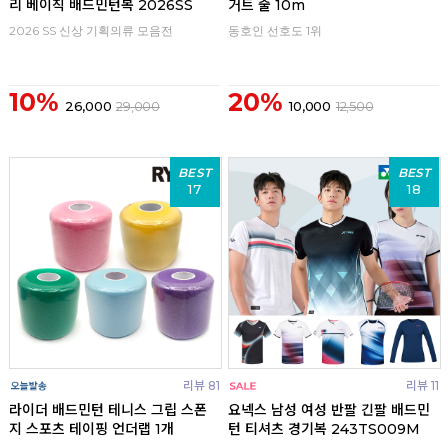
리 베이직 배드민턴복 2026SS
거트 줄 10m
2026 SS 신상 기획의류 모음전
동호인 선호도 1위
10%
20%
26,000
29,000
10,000
12,500
BEST
BEST
17
18
리뷰 81
리뷰 11
라이더 배드민턴 테니스 그립 스폰
요넥스 남성 여성 반팔 긴팔 배드민
지 스포츠 테이핑 언더랩 1개
턴 티셔츠 경기복 243TS009M