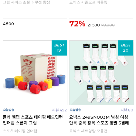
그립 사이즈 조절과 쿠션 향상
요넥스 시즌오프 아울렛!
72%
4,500
21,500
79,000
BEST
BEST
19
20
리뷰 452
리뷰 80
뮬러 엠랩 스포츠 테이핑 배드민턴
요넥스 249SN003M 남성 여성
언더랩 스폰지 그립
단목 중목 장목 스포츠 양말 5켤레
스포츠 테이핑 언더랩
요넥스 세트양말 모음전