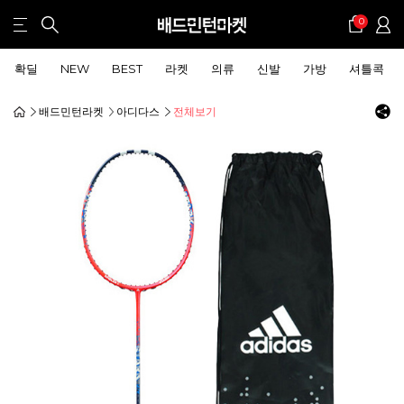
0
확딜
NEW
BEST
라켓
의류
신발
가방
셔틀콕
배드민턴라켓
아디다스
전체보기