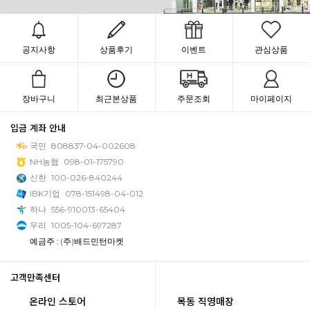
공지사항
상품후기
이벤트
관심상품
장바구니
최근본상품
주문조회
마이페이지
입금 계좌 안내
국민
808837-04-002608
NH농협
098-01-175790
신한
100-026-840244
IBK기업
078-151498-04-012
하나
556-910013-65404
우리
1005-104-697287
예금주 : (주)배드민턴마켓
고객만족센터
온라인 스토어
목동 직영매장