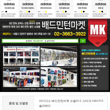
아디다스 배드민턴라켓 슈필러 E 스타크 MB0173
품명 및 모델명
솔라레드