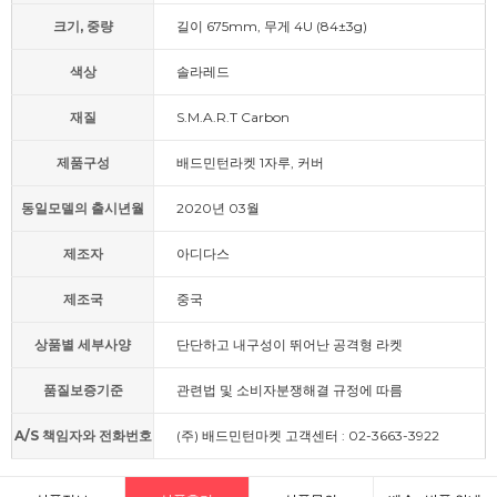
크기, 중량
길이 675mm, 무게 4U (84±3g)
색상
솔라레드
재질
S.M.A.R.T Carbon
제품구성
배드민턴라켓 1자루, 커버
동일모델의 출시년월
2020년 03월
제조자
아디다스
제조국
중국
상품별 세부사양
단단하고 내구성이 뛰어난 공격형 라켓
품질보증기준
관련법 및 소비자분쟁해결 규정에 따름
A/S 책임자와 전화번호
(주) 배드민턴마켓 고객센터 : 02-3663-3922