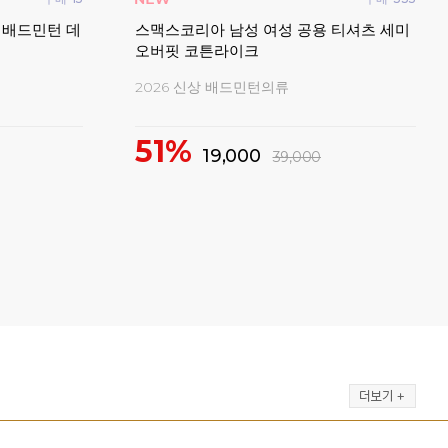
 배드민턴 데
스맥스코리아 남성 여성 공용 티셔츠 세미
YD
오버핏 코튼라이크
민턴
2026 신상 배드민턴의류
마지막
51%
19,000
39,000
7