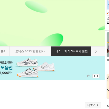
 출시!
요넥스 26SS 할인 행사!
네이버페이 5% 즉시 할인!
비트로 8
1/4