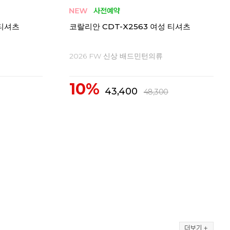
 티셔츠
코랄리안 CDT-X2563 여성 티셔츠
코랄
2026 FW 신상 배드민턴의류
20
10%
1
43,400
48,300