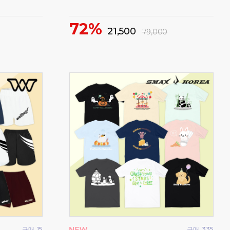
72%
1
21,500
79,000
구매
15
구매
335