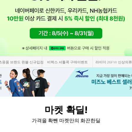
츠용품 브랜드 윈블 신규입점
비렉스 셔틀콕 구매이벤트
라이더 26FW 신상의류
마켓 확딜!
가격을 확뺀 마켓만의 화끈한딜