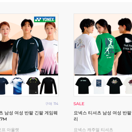
구매
114
츠 남성 여성 반팔 긴팔 게임웨
요넥스 티셔츠 남성 여성 반팔
17M
리
오프 아울렛
요넥스 캐주얼 티셔츠