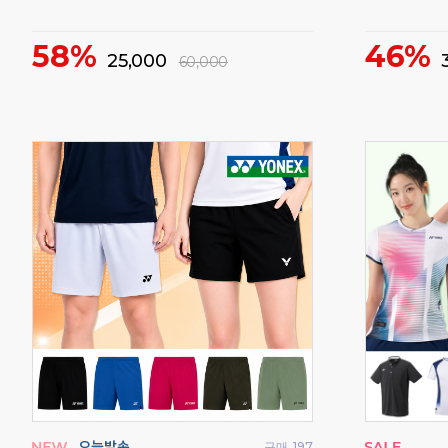
58%
46%
25,000
60,000
구매
62
구매
197