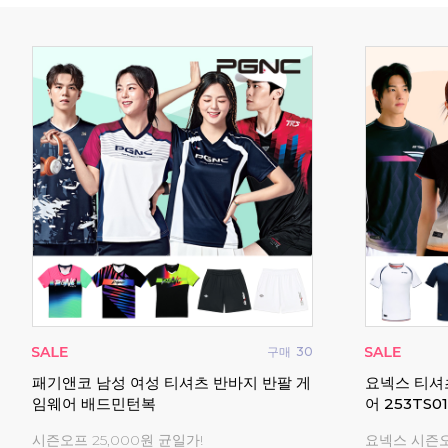
구매
0
구매
30
셔츠
패기앤코 남성 여성 티셔츠 반바지 반팔 게
요넥스 티셔
임웨어 배드민턴복
어 253TS0
!
시즌오프 25,000원 균일가!
요넥스 시즌