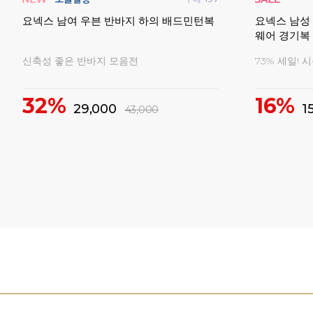
핏 데
요넥스 남여 우븐 반바지 하의 배드민턴복
요넥스 남성
웨어 경기복
신축성 좋은 반바지 모음전
73% 세일! 
32%
16%
29,000
1
43,000