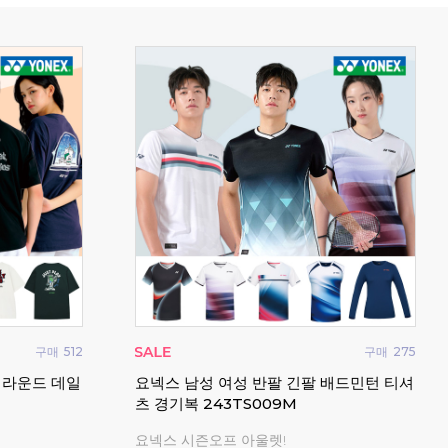
구매
512
구매
275
 라운드 데일
요넥스 남성 여성 반팔 긴팔 배드민턴 티셔
요넥
츠 경기복 243TS009M
65Z
요넥스 시즌오프 아울렛!
20