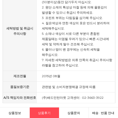
(30분이상)동안 담가두지 마십시오.
2. 원단 소재의 특성상 마찰 등에 의해 올뜯김이
발생할 수 있으니 취급시 주의하세요.
3. 프린트 부위는 다림질을 삼가해 주십시오.
4. 짙은색상과 연한 색상의 옷은 반드시 분리하여
세탁방법 및 취급시
세탁해주십시오.
주의사항
5. 소재나 색상이 서로 다른 부분이 혼합된
제품일때는 이염될 우려가 있으니 빠른 시간내에
세탁 및 약하게 탈수 건조해 주십시오.
6. 물이나 땀이 밴 경우에는 신속히 세탁을
해주십시오.
7. 자세한 세탁방법은 의류 안쪽의 취급시 주의사항
라벨을 참고하여 주십시오.
제조연월
2015년 08월
품질보증기준
관련법 및 소비자분쟁해결 규정에 따름
A/S 책임자와 전화번호
(주)배드민턴마켓 고객센터 : 02-3663-3922
상품정보
상품후기
상품문의
배송 · 반품 안내