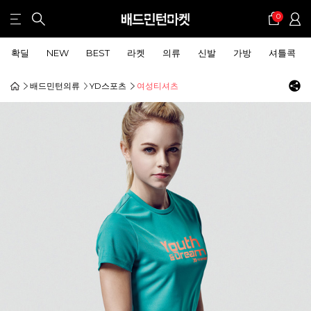
0
확딜
NEW
BEST
라켓
의류
신발
가방
셔틀콕
배드민턴의류
YD스포츠
여성티셔츠