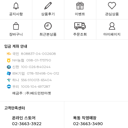
공지사항
상품후기
이벤트
관심상품
장바구니
최근본상품
주문조회
마이페이지
입금 계좌 안내
국민
808837-04-002608
NH농협
098-01-175790
신한
100-026-840244
IBK기업
078-151498-04-012
하나
556-910013-65404
우리
1005-104-697287
예금주 : (주)배드민턴마켓
고객만족센터
온라인 스토어
목동 직영매장
02-3663-3922
02-3663-3490