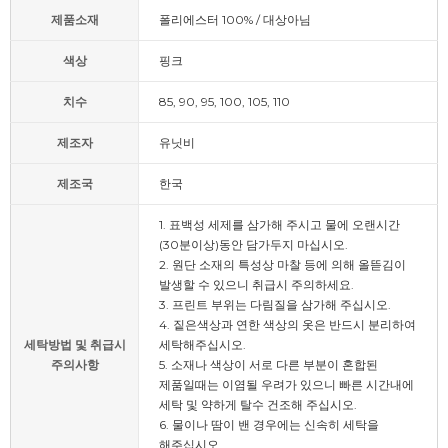
제품소재
폴리에스터 100% / 대상아님
색상
핑크
치수
85, 90, 95, 100, 105, 110
제조자
유닛비
제조국
한국
1. 표백성 세제를 삼가해 주시고 물에 오랜시간
(30분이상)동안 담가두지 마십시오.
2. 원단 소재의 특성상 마찰 등에 의해 올뜯김이
발생할 수 있으니 취급시 주의하세요.
3. 프린트 부위는 다림질을 삼가해 주십시오.
4. 짙은색상과 연한 색상의 옷은 반드시 분리하여
세탁방법 및 취급시
세탁해주십시오.
주의사항
5. 소재나 색상이 서로 다른 부분이 혼합된
제품일때는 이염될 우려가 있으니 빠른 시간내에
세탁 및 약하게 탈수 건조해 주십시오.
6. 물이나 땀이 밴 경우에는 신속히 세탁을
해주십시오.