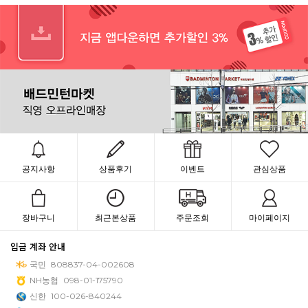
공지사항
상품후기
이벤트
관심상품
장바구니
최근본상품
주문조회
마이페이지
입금 계좌 안내
국민
808837-04-002608
NH농협
098-01-175790
신한
100-026-840244