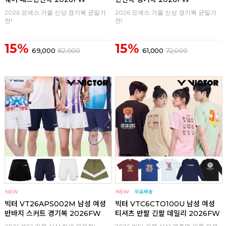
2026 요넥스 가을 신상 경기복 균일가
2026 요넥스 가을 신상 경기복 균일가
전!
전!
15%
15%
69,000
82,000
61,000
72,000
구매
0
구매
0
빅터 VT26APS002M 남성 여성
빅터 VTC6CTO100U 남성 여성
반바지 스커트 경기복 2026FW
티셔츠 반팔 긴팔 데일리 2026FW