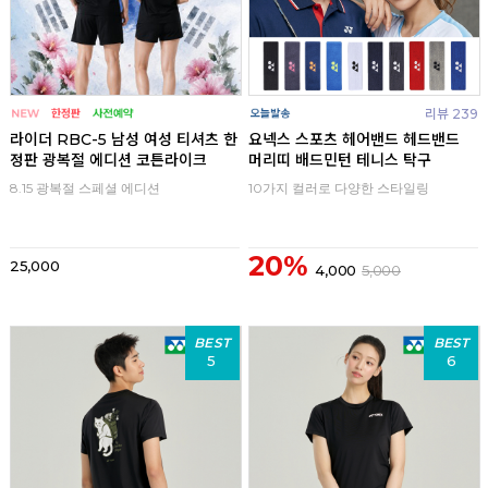
리뷰 239
라이더 RBC-5 남성 여성 티셔츠 한
요넥스 스포츠 헤어밴드 헤드밴드
정판 광복절 에디션 코튼라이크
머리띠 배드민턴 테니스 탁구
8.15 광복절 스페셜 에디션
10가지 컬러로 다양한 스타일링
20%
25,000
4,000
5,000
BEST
BEST
5
6