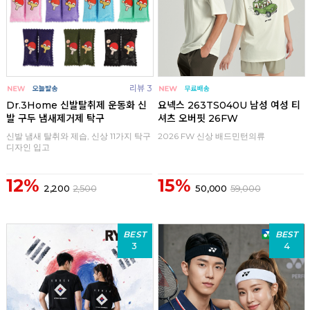
리뷰 3
Dr.3Home 신발탈취제 운동화 신
요넥스 263TS040U 남성 여성 티
발 구두 냄새제거제 탁구
셔츠 오버핏 26FW
신발 냄새 탈취와 제습, 신상 11가지 탁구
2026 FW 신상 배드민턴의류
디자인 입고
12%
15%
2,200
2,500
50,000
59,000
BEST
BEST
3
4