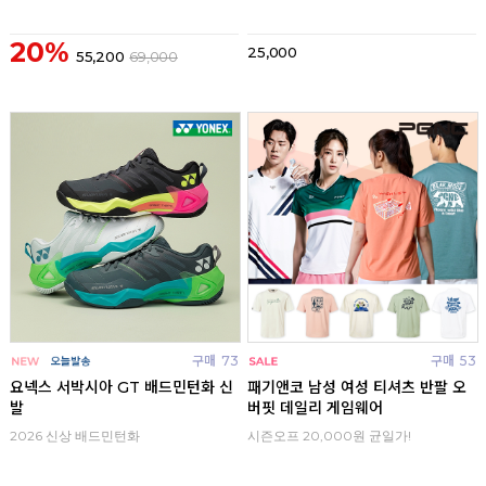
20%
25,000
55,200
69,000
구매
73
구매
53
요넥스 서박시아 GT 배드민턴화 신
패기앤코 남성 여성 티셔츠 반팔 오
발
버핏 데일리 게임웨어
2026 신상 배드민턴화
시즌오프 20,000원 균일가!