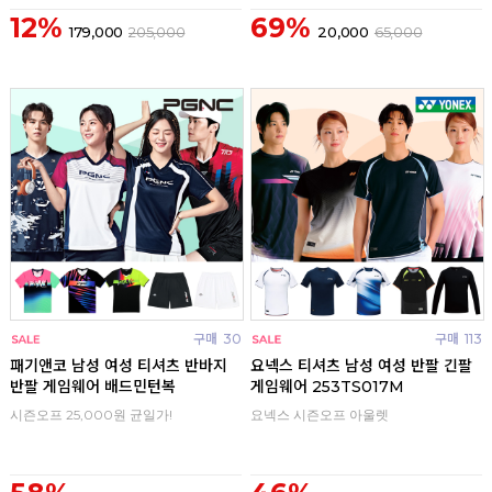
12%
69%
179,000
205,000
20,000
65,000
구매
30
구매
113
패기앤코 남성 여성 티셔츠 반바지
요넥스 티셔츠 남성 여성 반팔 긴팔
반팔 게임웨어 배드민턴복
게임웨어 253TS017M
시즌오프 25,000원 균일가!
요넥스 시즌오프 아울렛