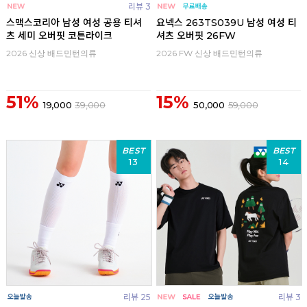
리뷰 3
스맥스코리아 남성 여성 공용 티셔
요넥스 263TS039U 남성 여성 티
츠 세미 오버핏 코튼라이크
셔츠 오버핏 26FW
2026 신상 배드민턴의류
2026 FW 신상 배드민턴의류
51%
15%
19,000
39,000
50,000
59,000
BEST
BEST
13
14
리뷰 25
리뷰 3