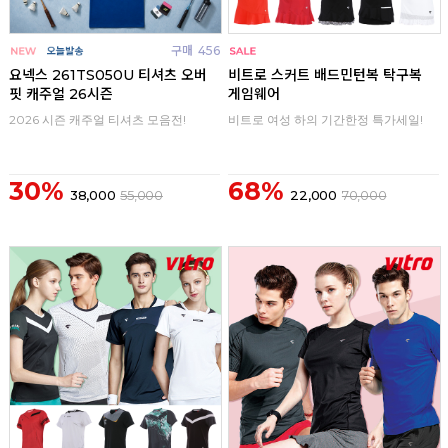
구매
456
구매
0
요넥스 261TS050U 티셔츠 오버
비트로 스커트 배드민턴복 탁구복
핏 캐주얼 26시즌
게임웨어
2026 시즌 캐주얼 티셔츠 모음전!
비트로 여성 하의 기간한정 특가세일!
30%
68%
38,000
55,000
22,000
70,000