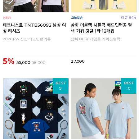
리뷰 844
테크니스트 TNTB56092 남성 여
삼화 더블랙 셔틀콕 배드민턴공 탈
성 티셔츠
색 거위 깃털 1타 12개입
2026 FW 신상 배드민턴의류
삼화 BEST 게임용 거위깃털콕
5%
27,000
55,000
58,000
BEST
BEST
9
10