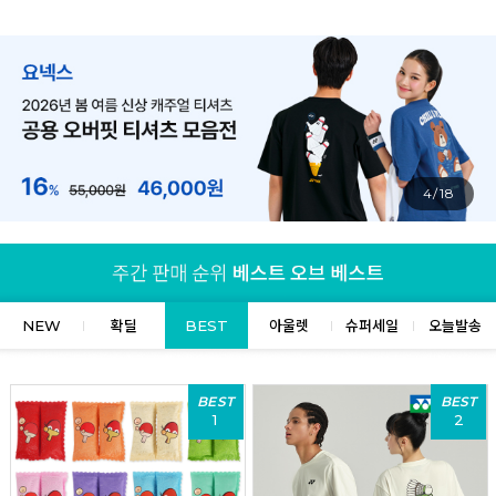
4/18
NEW
확딜
BEST
아울렛
슈퍼세일
오늘발송
BEST
BEST
1
2