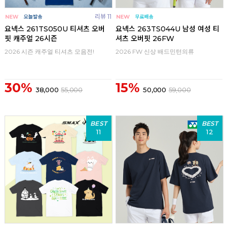
리뷰 11
요넥스 261TS050U 티셔츠 오버
요넥스 263TS044U 남성 여성 티
핏 캐주얼 26시즌
셔츠 오버핏 26FW
2026 시즌 캐주얼 티셔츠 모음전!
2026 FW 신상 배드민턴의류
30%
15%
38,000
55,000
50,000
59,000
BEST
BEST
11
12