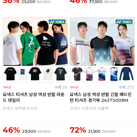
58%
46%
25,000
60,000
37,000
69,000
구매
511
구매
273
요넥스 티셔츠 남성 여성 반팔 라운
요넥스 남성 여성 반팔 긴팔 배드민
드 데일리
턴 티셔츠 경기복 243TS009M
요넥스 캐주얼 티셔츠
요넥스 시즌오프 아울렛!
46%
72%
29,500
55,000
21,500
79,000