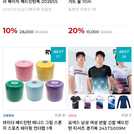
리 베이직 배드민턴복 2026SS
거트 줄 10m
2026 SS 신상 기획의류 모음전
동호인 선호도 1위
10%
20%
26,000
29,000
10,000
12,500
BEST
BEST
17
18
리뷰 81
리뷰 11
라이더 배드민턴 테니스 그립 스폰
요넥스 남성 여성 반팔 긴팔 배드민
지 스포츠 테이핑 언더랩 1개
턴 티셔츠 경기복 243TS009M