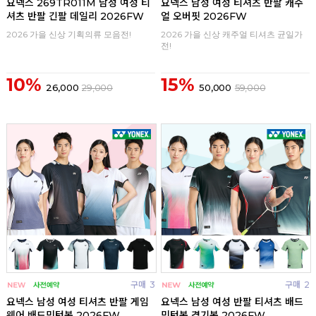
요넥스 269TR011M 남성 여성 티
요넥스 남성 여성 티셔츠 반팔 캐주
셔츠 반팔 긴팔 데일리 2026FW
얼 오버핏 2026FW
2026 가을 신상 기획의류 모음전!
2026 가을 신상 캐주얼 티셔츠 균일가
전!
10%
15%
26,000
29,000
50,000
59,000
구매
3
구매
2
요넥스 남성 여성 티셔츠 반팔 게임
요넥스 남성 여성 반팔 티셔츠 배드
웨어 배드민턴복 2026FW
민턴복 경기복 2026FW