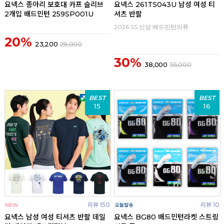
요넥스 종아리 보호대 카프 슬리브
요넥스 261TS043U 남성 여성 티
2개입 배드민턴 259SP001U
셔츠 반팔
2026 SS 신상 배드민턴의류
20%
23,200
29,000
30%
38,000
55,000
BEST
BEST
15
16
리뷰 150
리뷰 10
요넥스 남성 여성 티셔츠 반팔 데일
요넥스 BG80 배드민턴라켓 스트링