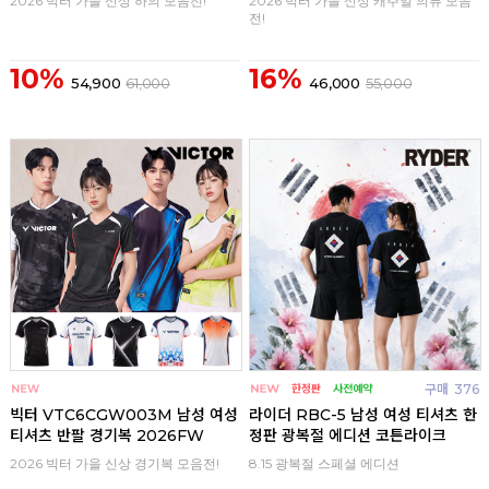
2026 빅터 가을 신상 하의 모음전!
2026 빅터 가을 신상 캐주얼 의류 모음
전!
10%
16%
54,900
61,000
46,000
55,000
구매
0
구매
376
빅터 VTC6CGW003M 남성 여성
라이더 RBC-5 남성 여성 티셔츠 한
티셔츠 반팔 경기복 2026FW
정판 광복절 에디션 코튼라이크
2026 빅터 가을 신상 경기복 모음전!
8.15 광복절 스페셜 에디션