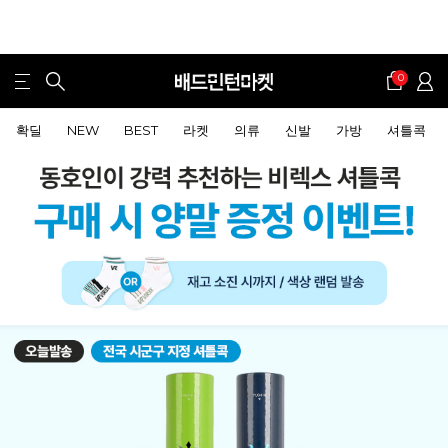
0
확딜
NEW
BEST
라켓
의류
신발
가방
셔틀콕