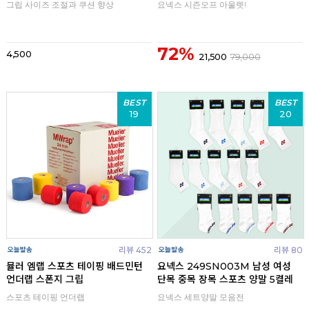
그립 사이즈 조절과 쿠션 향상
요넥스 시즌오프 아울렛!
72%
4,500
21,500
79,000
BEST
BEST
19
20
리뷰 452
리뷰 80
뮬러 엠랩 스포츠 테이핑 배드민턴
요넥스 249SN003M 남성 여성
언더랩 스폰지 그립
단목 중목 장목 스포츠 양말 5켤레
스포츠 테이핑 언더랩
요넥스 세트양말 모음전