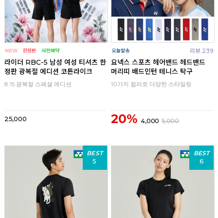
리뷰 239
라이더 RBC-5 남성 여성 티셔츠 한
요넥스 스포츠 헤어밴드 헤드밴드
정판 광복절 에디션 코튼라이크
머리띠 배드민턴 테니스 탁구
8.15 광복절 스페셜 에디션
10가지 컬러로 다양한 스타일링
20%
25,000
4,000
5,000
BEST
BEST
5
6