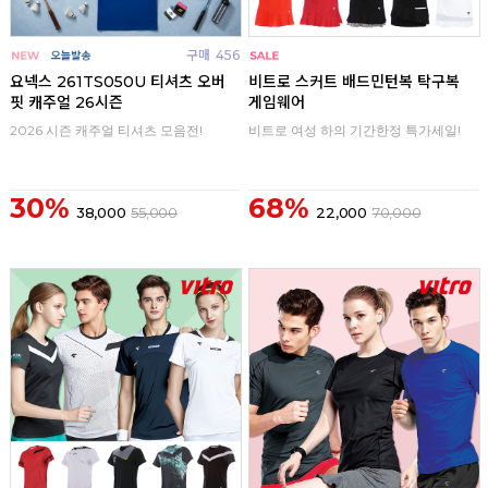
구매
456
구매
0
요넥스 261TS050U 티셔츠 오버
비트로 스커트 배드민턴복 탁구복
핏 캐주얼 26시즌
게임웨어
2026 시즌 캐주얼 티셔츠 모음전!
비트로 여성 하의 기간한정 특가세일!
30%
68%
38,000
55,000
22,000
70,000