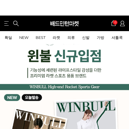
0
확딜
NEW
BEST
라켓
의류
신발
가방
셔틀콕