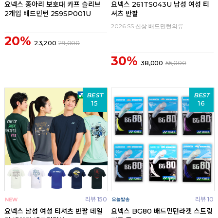
요넥스 종아리 보호대 카프 슬리브
요넥스 261TS043U 남성 여성 티
2개입 배드민턴 259SP001U
셔츠 반팔
2026 SS 신상 배드민턴의류
20%
23,200
29,000
30%
38,000
55,000
BEST
BEST
15
16
리뷰 150
리뷰 10
요넥스 남성 여성 티셔츠 반팔 데일
요넥스 BG80 배드민턴라켓 스트링