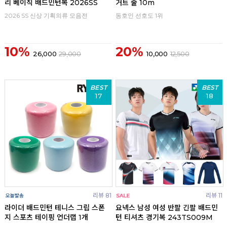
리 베이직 배드민턴복 2026SS
거트 줄 10m
2026 SS 신상 기획의류 모음전
동호인 선호도 1위
10%
20%
26,000
29,000
10,000
12,500
BEST
BEST
17
18
리뷰 81
리뷰 11
라이더 배드민턴 테니스 그립 스폰
요넥스 남성 여성 반팔 긴팔 배드민
지 스포츠 테이핑 언더랩 1개
턴 티셔츠 경기복 243TS009M