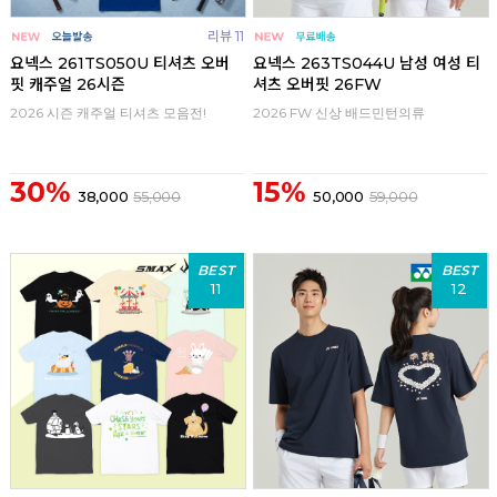
리뷰 11
요넥스 261TS050U 티셔츠 오버
요넥스 263TS044U 남성 여성 티
핏 캐주얼 26시즌
셔츠 오버핏 26FW
2026 시즌 캐주얼 티셔츠 모음전!
2026 FW 신상 배드민턴의류
30%
15%
38,000
55,000
50,000
59,000
BEST
BEST
11
12