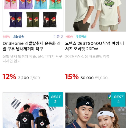
리뷰 3
Dr.3Home 신발탈취제 운동화 신
요넥스 263TS040U 남성 여성 티
발 구두 냄새제거제 탁구
셔츠 오버핏 26FW
신발 냄새 탈취와 제습, 신상 11가지 탁구
2026 FW 신상 배드민턴의류
디자인 입고
12%
15%
2,200
2,500
50,000
59,000
BEST
BEST
3
4