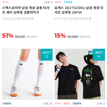
리뷰 3
스맥스코리아 남성 여성 공용 티셔
요넥스 263TS039U 남성 여성 티
츠 세미 오버핏 코튼라이크
셔츠 오버핏 26FW
2026 신상 배드민턴의류
2026 FW 신상 배드민턴의류
51%
15%
19,000
39,000
50,000
59,000
BEST
BEST
13
14
리뷰 25
리뷰 3