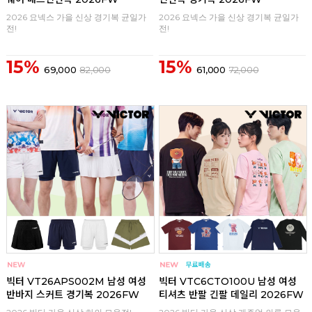
2026 요넥스 가을 신상 경기복 균일가
2026 요넥스 가을 신상 경기복 균일가
전!
전!
15%
15%
69,000
82,000
61,000
72,000
구매
0
구매
0
빅터 VT26APS002M 남성 여성
빅터 VTC6CTO100U 남성 여성
반바지 스커트 경기복 2026FW
티셔츠 반팔 긴팔 데일리 2026FW