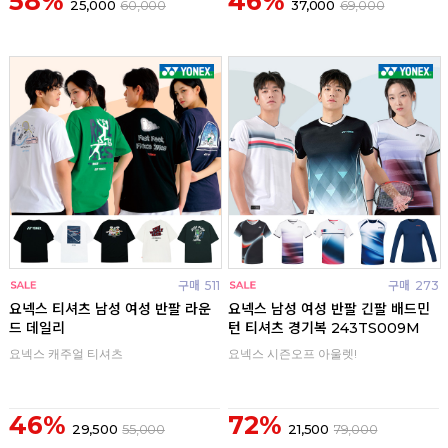
58%
46%
25,000
60,000
37,000
69,000
구매
511
구매
273
요넥스 티셔츠 남성 여성 반팔 라운
요넥스 남성 여성 반팔 긴팔 배드민
드 데일리
턴 티셔츠 경기복 243TS009M
요넥스 캐주얼 티셔츠
요넥스 시즌오프 아울렛!
46%
72%
29,500
55,000
21,500
79,000