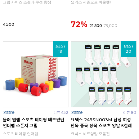
그립 사이즈 조절과 쿠션 향상
요넥스 시즌오프 아울렛!
72%
4,500
21,500
79,000
BEST
BEST
19
20
리뷰 452
리뷰 80
뮬러 엠랩 스포츠 테이핑 배드민턴
요넥스 249SN003M 남성 여성
언더랩 스폰지 그립
단목 중목 장목 스포츠 양말 5켤레
스포츠 테이핑 언더랩
요넥스 세트양말 모음전