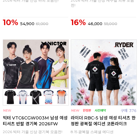
2026 빅터 가을 신상 하의 모음전!
2026 빅터 가을 신상 캐주얼 의류 모음
전!
10%
16%
54,900
61,000
46,000
55,000
구매
0
구매
376
빅터 VTC6CGW003M 남성 여성
라이더 RBC-5 남성 여성 티셔츠 한
티셔츠 반팔 경기복 2026FW
정판 광복절 에디션 코튼라이크
2026 빅터 가을 신상 경기복 모음전!
8.15 광복절 스페셜 에디션