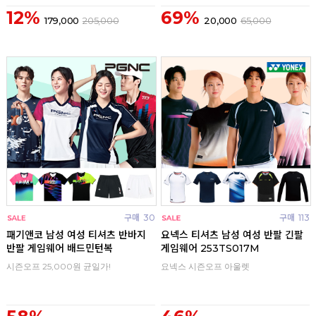
12%
69%
179,000
205,000
20,000
65,000
구매
30
구매
113
패기앤코 남성 여성 티셔츠 반바지
요넥스 티셔츠 남성 여성 반팔 긴팔
반팔 게임웨어 배드민턴복
게임웨어 253TS017M
시즌오프 25,000원 균일가!
요넥스 시즌오프 아울렛