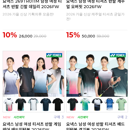
요넥스 269TR011M 남성 여성 티
요넥스 남성 여성 티셔츠 반팔 캐주
셔츠 반팔 긴팔 데일리 2026FW
얼 오버핏 2026FW
2026 가을 신상 기획의류 모음전!
2026 가을 신상 캐주얼 티셔츠 균일가
전!
10%
15%
26,000
29,000
50,000
59,000
구매
3
구매
2
요넥스 남성 여성 티셔츠 반팔 게임
요넥스 남성 여성 반팔 티셔츠 배드
웨어 배드민턴복 2026FW
민턴복 경기복 2026FW