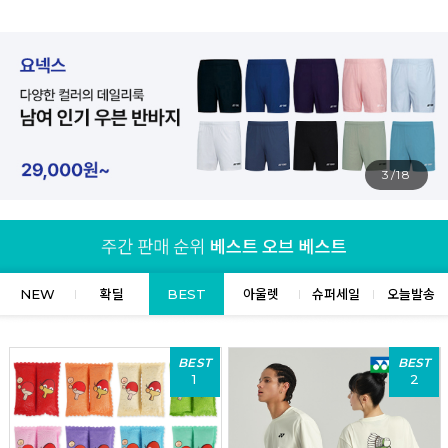
4/18
NEW
확딜
BEST
아울렛
슈퍼세일
오늘발송
BEST
BEST
1
2