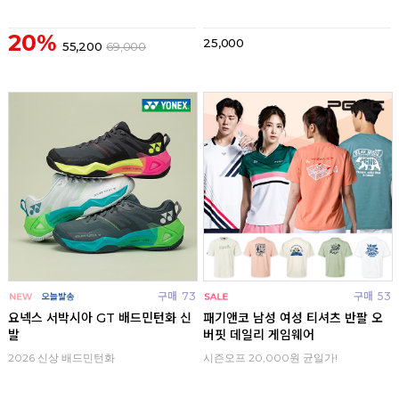
20%
25,000
55,200
69,000
구매
73
구매
53
요넥스 서박시아 GT 배드민턴화 신
패기앤코 남성 여성 티셔츠 반팔 오
발
버핏 데일리 게임웨어
2026 신상 배드민턴화
시즌오프 20,000원 균일가!