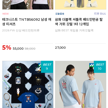
리뷰 844
테크니스트 TNTB56092 남성 여
삼화 더블랙 셔틀콕 배드민턴공 탈
성 티셔츠
색 거위 깃털 1타 12개입
2026 FW 신상 배드민턴의류
삼화 BEST 게임용 거위깃털콕
5%
27,000
55,000
58,000
BEST
BEST
9
10