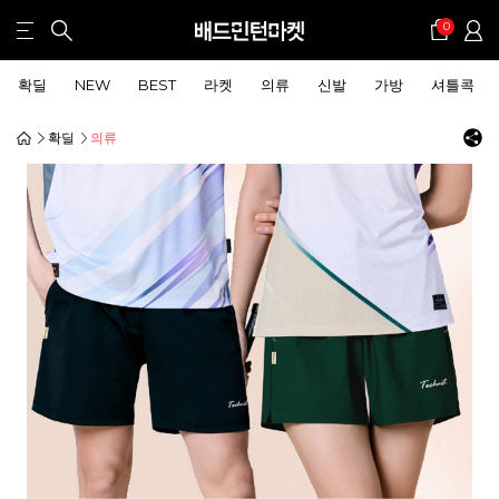
0
확딜
NEW
BEST
라켓
의류
신발
가방
셔틀콕
확딜
의류