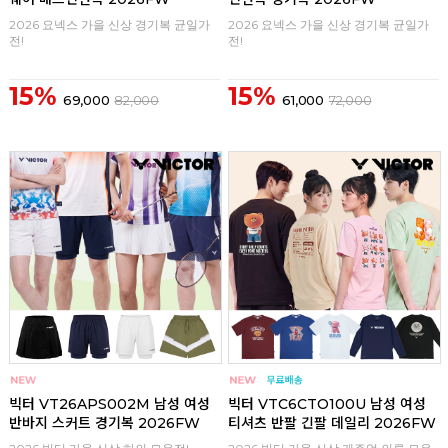
2026 요넥스 가을 신상 경기복 균일가
2026 요넥스 가을 신상 경기복 균일가
전!
전!
15%
15%
69,000
82,000
61,000
72,000
구매
0
구매
0
빅터 VT26APS002M 남성 여성
빅터 VTC6CTO100U 남성 여성
반바지 스커트 경기복 2026FW
티셔츠 반팔 긴팔 데일리 2026FW