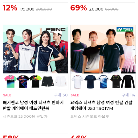
12%
69%
179,000
205,000
20,000
65,000
구매
30
구매
114
패기앤코 남성 여성 티셔츠 반바지
요넥스 티셔츠 남성 여성 반팔 긴팔
반팔 게임웨어 배드민턴복
게임웨어 253TS017M
시즌오프 25,000원 균일가!
요넥스 시즌오프 아울렛