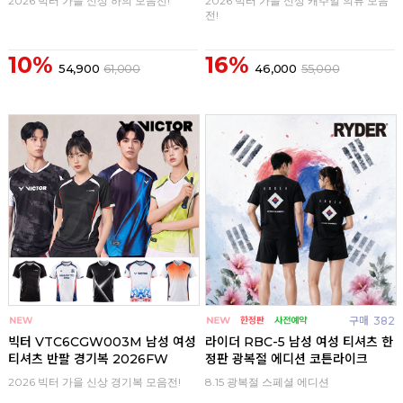
2026 빅터 가을 신상 하의 모음전!
2026 빅터 가을 신상 캐주얼 의류 모음
전!
10%
16%
54,900
61,000
46,000
55,000
구매
0
구매
382
빅터 VTC6CGW003M 남성 여성
라이더 RBC-5 남성 여성 티셔츠 한
티셔츠 반팔 경기복 2026FW
정판 광복절 에디션 코튼라이크
2026 빅터 가을 신상 경기복 모음전!
8.15 광복절 스페셜 에디션