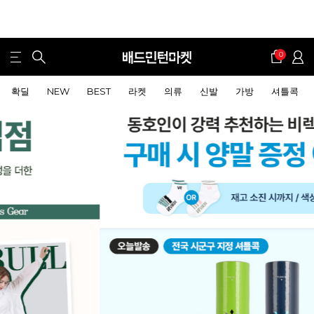
0
확딜
NEW
BEST
라켓
의류
신발
가방
셔틀콕