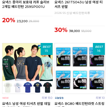
요넥스 종아리 보호대 카프 슬리브
요넥스 261TS043U 남성 여성 티
2개입 배드민턴 259SP001U
셔츠 반팔
2026 SS 신상 배드민턴의류
20%
23,200
29,000
30%
38,000
55,000
BEST
BEST
15
16
리뷰 150
리뷰 10
요넥스 남성 여성 티셔츠 반팔 데일
요넥스 BG80 배드민턴라켓 스트링