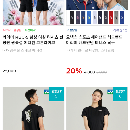
리뷰 240
라이더 RBC-5 남성 여성 티셔츠 한
요넥스 스포츠 헤어밴드 헤드밴드
정판 광복절 에디션 코튼라이크
머리띠 배드민턴 테니스 탁구
8.15 광복절 스페셜 에디션
10가지 컬러로 다양한 스타일링
20%
25,000
4,000
5,000
BEST
BEST
5
6