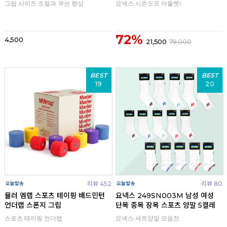
그립 사이즈 조절과 쿠션 향상
요넥스 시즌오프 아울렛!
72%
4,500
21,500
79,000
BEST
BEST
19
20
리뷰 452
리뷰 80
뮬러 엠랩 스포츠 테이핑 배드민턴
요넥스 249SN003M 남성 여성
언더랩 스폰지 그립
단목 중목 장목 스포츠 양말 5켤레
스포츠 테이핑 언더랩
요넥스 세트양말 모음전