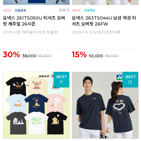
리뷰 11
요넥스 261TS050U 티셔츠 오버
요넥스 263TS044U 남성 여성 티
핏 캐주얼 26시즌
셔츠 오버핏 26FW
2026 시즌 캐주얼 티셔츠 모음전!
2026 FW 신상 배드민턴의류
30%
15%
38,000
55,000
50,000
59,000
BEST
BEST
11
12