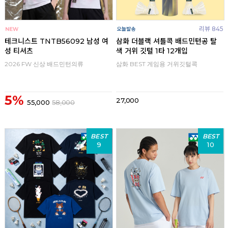
리뷰 845
테크니스트 TNTB56092 남성 여
삼화 더블랙 셔틀콕 배드민턴공 탈
성 티셔츠
색 거위 깃털 1타 12개입
2026 FW 신상 배드민턴의류
삼화 BEST 게임용 거위깃털콕
5%
27,000
55,000
58,000
BEST
BEST
9
10