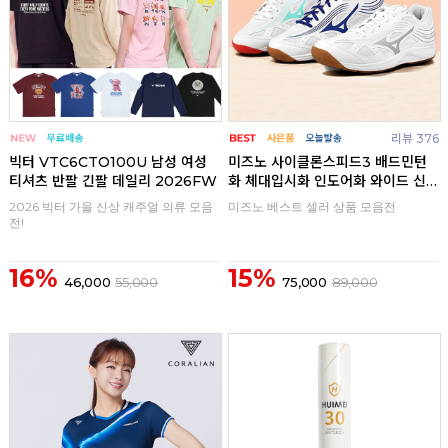
리뷰 376
빅터 VTC6CTO100U 남성 여성
미즈노 사이클론스피드3 배드민턴
티셔츠 반팔 긴팔 데일리 2026FW
화 체대입시화 인도어화 와이드 신
발
2026 빅터 가을 신상 캐주얼 의류 모음
미즈노 베스트 셀러 상품 모음전
전!
16%
15%
46,000
55,000
75,000
89,000