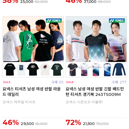
58%
46%
25,000
60,000
37,000
69,000
구매
511
구매
277
요넥스 티셔츠 남성 여성 반팔 라운
요넥스 남성 여성 반팔 긴팔 배드민
드 데일리
턴 티셔츠 경기복 243TS009M
요넥스 캐주얼 티셔츠
요넥스 시즌오프 아울렛!
46%
72%
29,500
55,000
21,500
79,000