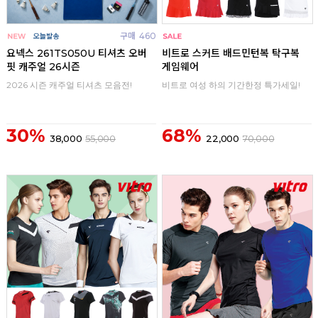
구매
460
구매
0
요넥스 261TS050U 티셔츠 오버
비트로 스커트 배드민턴복 탁구복
핏 캐주얼 26시즌
게임웨어
2026 시즌 캐주얼 티셔츠 모음전!
비트로 여성 하의 기간한정 특가세일!
30%
68%
38,000
55,000
22,000
70,000