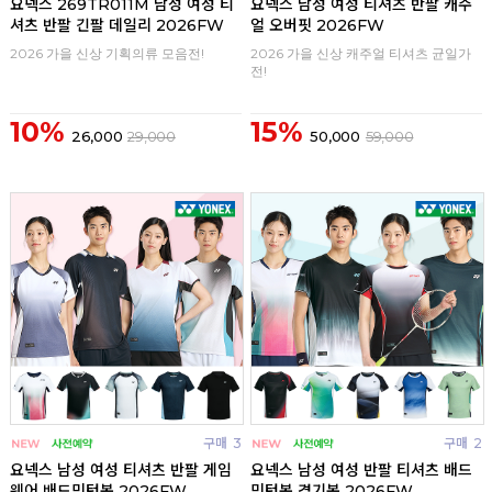
요넥스 269TR011M 남성 여성 티
요넥스 남성 여성 티셔츠 반팔 캐주
셔츠 반팔 긴팔 데일리 2026FW
얼 오버핏 2026FW
2026 가을 신상 기획의류 모음전!
2026 가을 신상 캐주얼 티셔츠 균일가
전!
10%
15%
26,000
29,000
50,000
59,000
구매
3
구매
2
요넥스 남성 여성 티셔츠 반팔 게임
요넥스 남성 여성 반팔 티셔츠 배드
웨어 배드민턴복 2026FW
민턴복 경기복 2026FW