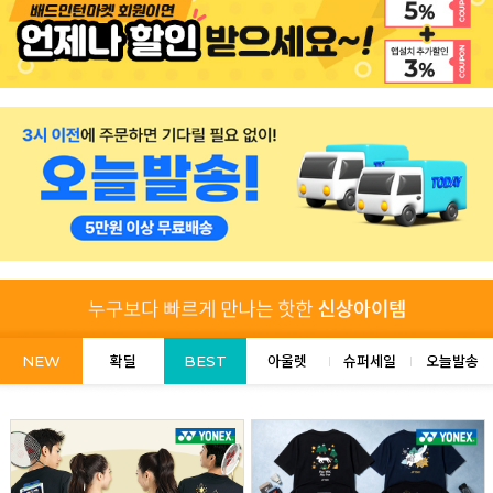
NEW
확딜
BEST
아울렛
슈퍼세일
오늘발송