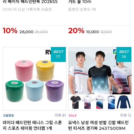
리 베이직 배드민턴복 2026SS
거트 줄 10m
2026 SS 신상 기획의류 모음전
동호인 선호도 1위
10%
20%
26,000
29,000
10,000
12,500
BEST
BEST
17
18
리뷰 81
리뷰 12
라이더 배드민턴 테니스 그립 스폰
요넥스 남성 여성 반팔 긴팔 배드민
지 스포츠 테이핑 언더랩 1개
턴 티셔츠 경기복 243TS009M