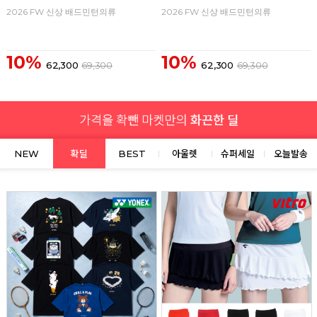
2026 FW 신상 배드민턴의류
2026 FW 신상 배드민턴의류
10%
10%
62,300
69,300
62,300
69,300
NEW
확딜
BEST
아울렛
슈퍼세일
오늘발송