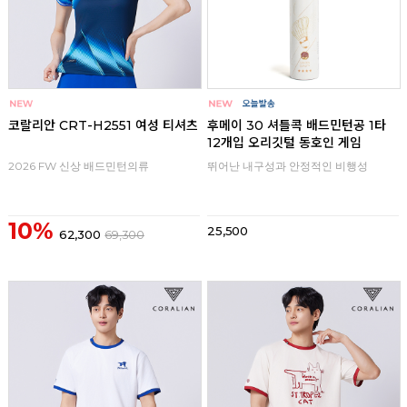
코랄리안 CRT-H2551 여성 티셔츠
후메이 30 셔틀콕 배드민턴공 1타
12개입 오리깃털 동호인 게임
2026 FW 신상 배드민턴의류
뛰어난 내구성과 안정적인 비행성
10%
25,500
62,300
69,300