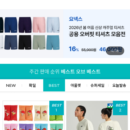
4/18
NEW
확딜
BEST
아울렛
슈퍼세일
오늘발송
BEST
BEST
1
2