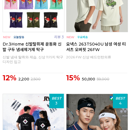
리뷰 3
Dr.3Home 신발탈취제 운동화 신
요넥스 263TS040U 남성 여성 티
발 구두 냄새제거제 탁구
셔츠 오버핏 26FW
신발 냄새 탈취와 제습, 신상 11가지 탁구
2026 FW 신상 배드민턴의류
디자인 입고
12%
15%
2,200
2,500
50,000
59,000
BEST
BEST
3
4