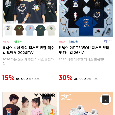
리뷰 11
요넥스 남성 여성 티셔츠 반팔 캐주
요넥스 261TS050U 티셔츠 오버
얼 오버핏 2026FW
핏 캐주얼 26시즌
2026 가을 신상 캐주얼 티셔츠 균일가
2026 시즌 캐주얼 티셔츠 모음전!
전!
15%
30%
50,000
59,000
38,000
55,000