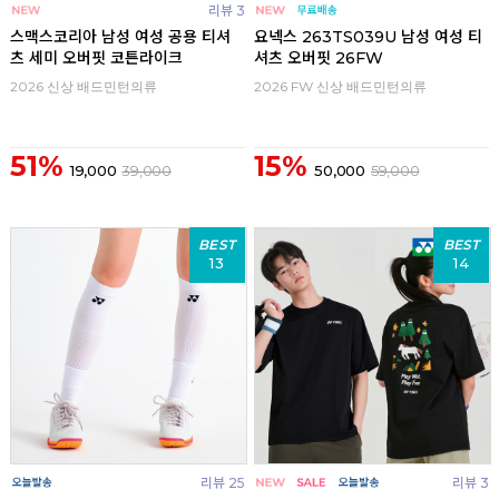
리뷰 3
스맥스코리아 남성 여성 공용 티셔
요넥스 263TS039U 남성 여성 티
츠 세미 오버핏 코튼라이크
셔츠 오버핏 26FW
2026 신상 배드민턴의류
2026 FW 신상 배드민턴의류
51%
15%
19,000
39,000
50,000
59,000
BEST
BEST
13
14
리뷰 25
리뷰 3