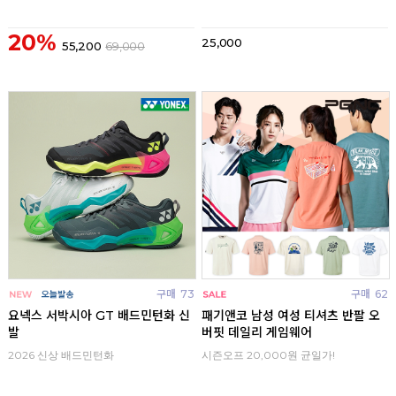
20%
25,000
55,200
69,000
구매
73
구매
62
요넥스 서박시아 GT 배드민턴화 신
패기앤코 남성 여성 티셔츠 반팔 오
발
버핏 데일리 게임웨어
2026 신상 배드민턴화
시즌오프 20,000원 균일가!