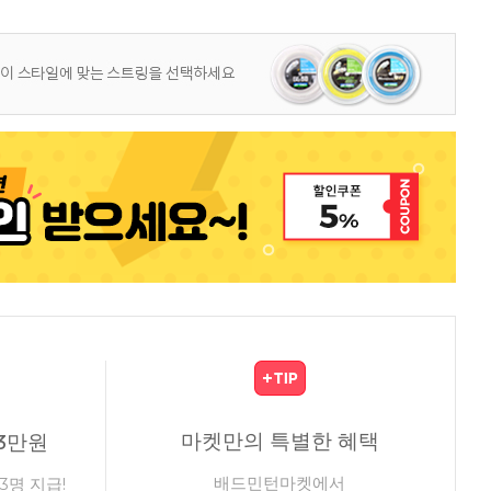
마켓만의 특별한 혜택
3만원
배드민턴마켓에서
3명 지급!