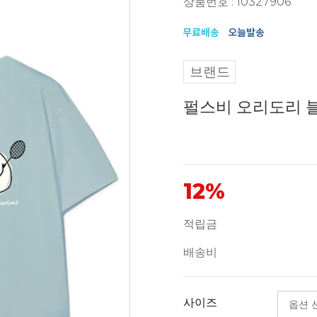
상품번호 : 10327906
브랜드
펄스비 오리도리 블
12%
적립금
배송비
사이즈