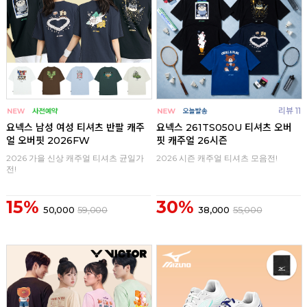
리뷰 11
요넥스 남성 여성 티셔츠 반팔 캐주
요넥스 261TS050U 티셔츠 오버
얼 오버핏 2026FW
핏 캐주얼 26시즌
2026 가을 신상 캐주얼 티셔츠 균일가
2026 시즌 캐주얼 티셔츠 모음전!
전!
15%
30%
50,000
59,000
38,000
55,000