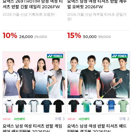
요넥스 269TR011M 남성 여성 티
요넥스 남성 여성 티셔츠 반팔 캐주
셔츠 반팔 긴팔 데일리 2026FW
얼 오버핏 2026FW
2026 가을 신상 기획의류 모음전!
2026 가을 신상 캐주얼 티셔츠 균일가
전!
10%
15%
26,000
29,000
50,000
59,000
구매
3
구매
2
요넥스 남성 여성 티셔츠 반팔 게임
요넥스 남성 여성 반팔 티셔츠 배드
웨어 배드민턴복 2026FW
민턴복 경기복 2026FW