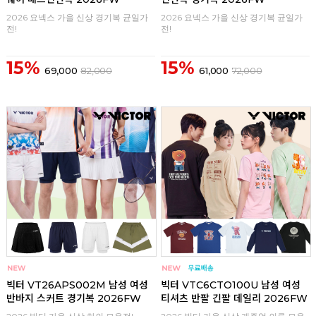
2026 요넥스 가을 신상 경기복 균일가
2026 요넥스 가을 신상 경기복 균일가
전!
전!
15%
15%
69,000
82,000
61,000
72,000
구매
0
구매
0
빅터 VT26APS002M 남성 여성
빅터 VTC6CTO100U 남성 여성
반바지 스커트 경기복 2026FW
티셔츠 반팔 긴팔 데일리 2026FW