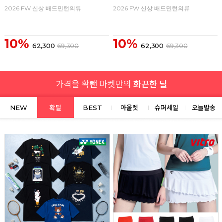
2026 FW 신상 배드민턴의류
2026 FW 신상 배드민턴의류
10%
10%
62,300
69,300
62,300
69,300
NEW
확딜
BEST
아울렛
슈퍼세일
오늘발송