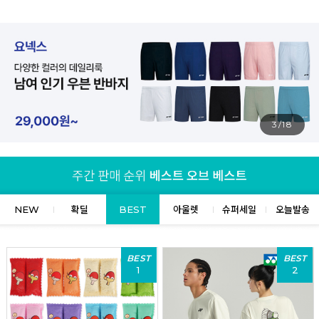
4/18
NEW
확딜
BEST
아울렛
슈퍼세일
오늘발송
BEST
BEST
1
2