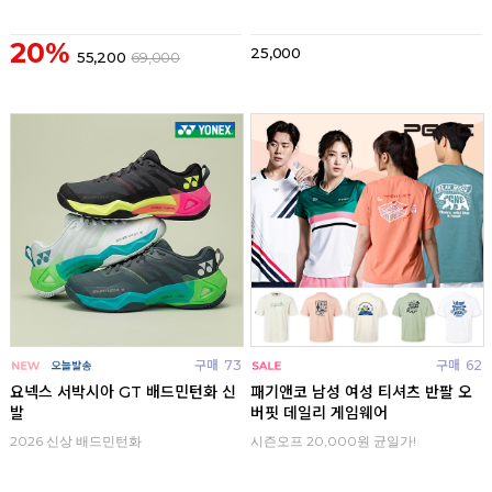
20%
25,000
55,200
69,000
구매
73
구매
62
요넥스 서박시아 GT 배드민턴화 신
패기앤코 남성 여성 티셔츠 반팔 오
발
버핏 데일리 게임웨어
2026 신상 배드민턴화
시즌오프 20,000원 균일가!