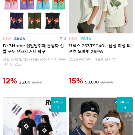
리뷰 3
Dr.3Home 신발탈취제 운동화 신
요넥스 263TS040U 남성 여성 티
발 구두 냄새제거제 탁구
셔츠 오버핏 26FW
신발 냄새 탈취와 제습, 신상 11가지 탁구
2026 FW 신상 배드민턴의류
디자인 입고
12%
15%
2,200
2,500
50,000
59,000
BEST
BEST
3
4