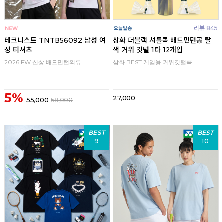
리뷰 845
테크니스트 TNTB56092 남성 여
삼화 더블랙 셔틀콕 배드민턴공 탈
성 티셔츠
색 거위 깃털 1타 12개입
2026 FW 신상 배드민턴의류
삼화 BEST 게임용 거위깃털콕
5%
27,000
55,000
58,000
BEST
BEST
9
10