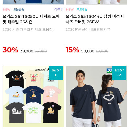
리뷰 11
요넥스 261TS050U 티셔츠 오버
요넥스 263TS044U 남성 여성 티
핏 캐주얼 26시즌
셔츠 오버핏 26FW
2026 시즌 캐주얼 티셔츠 모음전!
2026 FW 신상 배드민턴의류
30%
15%
38,000
55,000
50,000
59,000
BEST
BEST
11
12