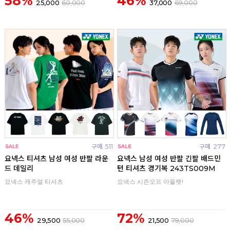
58%
46%
25,000
60,000
37,000
69,000
구매
511
구매
277
요넥스 티셔츠 남성 여성 반팔 라운
요넥스 남성 여성 반팔 긴팔 배드민
드 데일리
턴 티셔츠 경기복 243TS009M
요넥스 캐주얼 티셔츠
요넥스 시즌오프 아울렛!
46%
72%
29,500
55,000
21,500
79,000