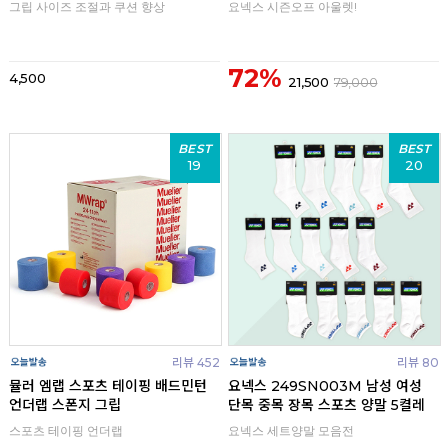
그립 사이즈 조절과 쿠션 향상
요넥스 시즌오프 아울렛!
72%
4,500
21,500
79,000
BEST
BEST
19
20
리뷰 452
리뷰 80
뮬러 엠랩 스포츠 테이핑 배드민턴
요넥스 249SN003M 남성 여성
언더랩 스폰지 그립
단목 중목 장목 스포츠 양말 5켤레
스포츠 테이핑 언더랩
요넥스 세트양말 모음전