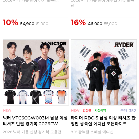
2026 빅터 가을 신상 하의 모음전!
2026 빅터 가을 신상 캐주얼 의류 모음
전!
10%
16%
54,900
61,000
46,000
55,000
구매
0
구매
382
빅터 VTC6CGW003M 남성 여성
라이더 RBC-5 남성 여성 티셔츠 한
티셔츠 반팔 경기복 2026FW
정판 광복절 에디션 코튼라이크
2026 빅터 가을 신상 경기복 모음전!
8.15 광복절 스페셜 에디션