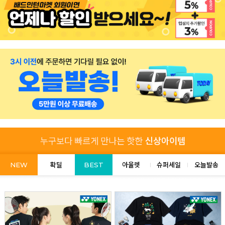
NEW
확딜
BEST
아울렛
슈퍼세일
오늘발송