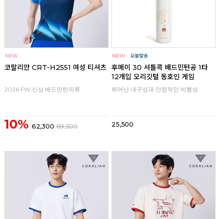
코랄리안 CRT-H2551 여성 티셔츠
후메이 30 셔틀콕 배드민턴공 1타
12개입 오리깃털 동호인 게임
2026 FW 신상 배드민턴의류
뛰어난 내구성과 안정적인 비행성
10%
25,500
62,300
69,300