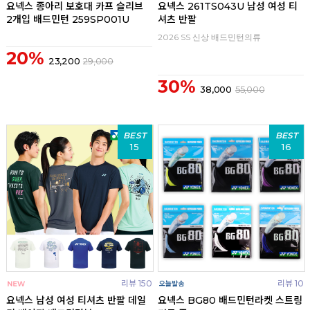
요넥스 종아리 보호대 카프 슬리브
요넥스 261TS043U 남성 여성 티
2개입 배드민턴 259SP001U
셔츠 반팔
2026 SS 신상 배드민턴의류
20%
23,200
29,000
30%
38,000
55,000
BEST
BEST
15
16
리뷰 150
리뷰 10
요넥스 남성 여성 티셔츠 반팔 데일
요넥스 BG80 배드민턴라켓 스트링