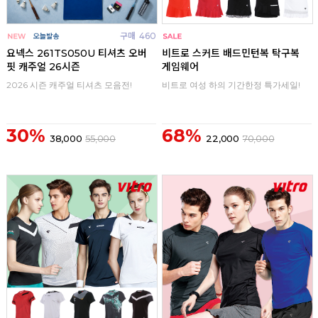
구매
460
구매
0
요넥스 261TS050U 티셔츠 오버
비트로 스커트 배드민턴복 탁구복
핏 캐주얼 26시즌
게임웨어
2026 시즌 캐주얼 티셔츠 모음전!
비트로 여성 하의 기간한정 특가세일!
30%
68%
38,000
55,000
22,000
70,000