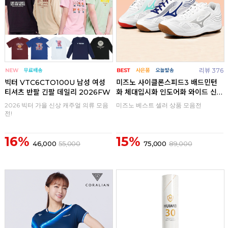
리뷰 376
빅터 VTC6CTO100U 남성 여성
미즈노 사이클론스피드3 배드민턴
티셔츠 반팔 긴팔 데일리 2026FW
화 체대입시화 인도어화 와이드 신
발
2026 빅터 가을 신상 캐주얼 의류 모음
미즈노 베스트 셀러 상품 모음전
전!
16%
15%
46,000
55,000
75,000
89,000