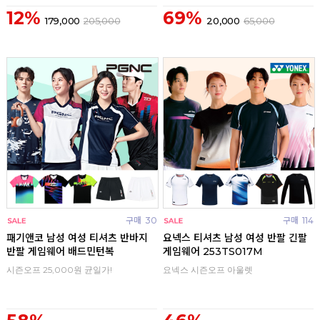
12%
69%
179,000
205,000
20,000
65,000
구매
30
구매
114
패기앤코 남성 여성 티셔츠 반바지
요넥스 티셔츠 남성 여성 반팔 긴팔
반팔 게임웨어 배드민턴복
게임웨어 253TS017M
시즌오프 25,000원 균일가!
요넥스 시즌오프 아울렛