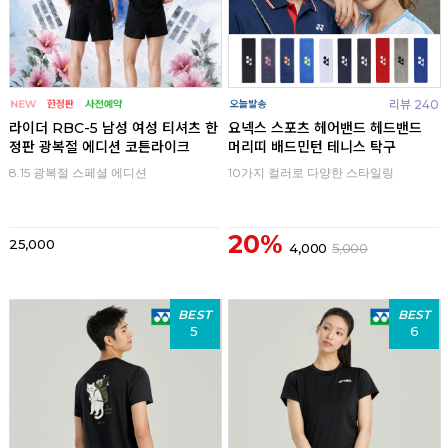
리뷰 240
라이더 RBC-5 남성 여성 티셔츠 한
요넥스 스포츠 헤어밴드 헤드밴드
정판 광복절 에디션 코튼라이크
머리띠 배드민턴 테니스 탁구
8.15 광복절 스페셜 에디션
10가지 컬러로 다양한 스타일링
20%
25,000
4,000
5,000
BEST
BEST
5
6