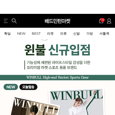
0
확딜
NEW
BEST
라켓
의류
신발
가방
셔틀콕