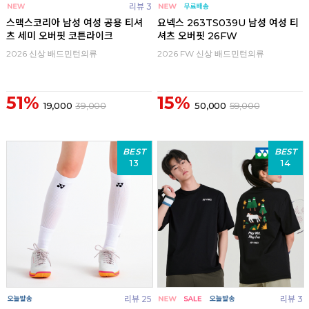
리뷰 3
스맥스코리아 남성 여성 공용 티셔
요넥스 263TS039U 남성 여성 티
츠 세미 오버핏 코튼라이크
셔츠 오버핏 26FW
2026 신상 배드민턴의류
2026 FW 신상 배드민턴의류
51%
15%
19,000
39,000
50,000
59,000
BEST
BEST
13
14
리뷰 25
리뷰 3