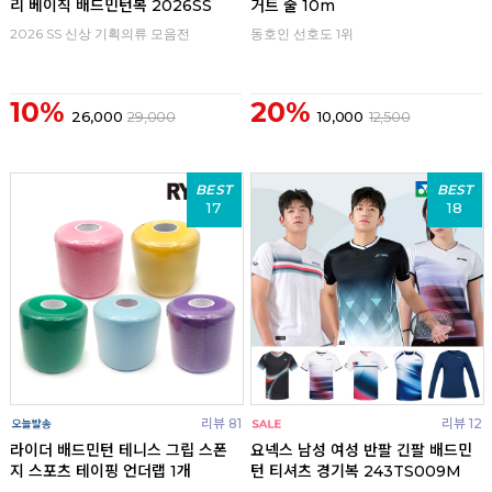
리 베이직 배드민턴복 2026SS
거트 줄 10m
2026 SS 신상 기획의류 모음전
동호인 선호도 1위
10%
20%
26,000
29,000
10,000
12,500
BEST
BEST
17
18
리뷰 81
리뷰 12
라이더 배드민턴 테니스 그립 스폰
요넥스 남성 여성 반팔 긴팔 배드민
지 스포츠 테이핑 언더랩 1개
턴 티셔츠 경기복 243TS009M