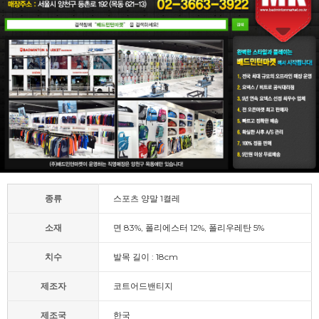
종류
스포츠 양말 1켤레
소재
면 83%, 폴리에스터 12%, 폴리우레탄 5%
치수
발목 길이 : 18cm
제조자
코트어드밴티지
제조국
한국