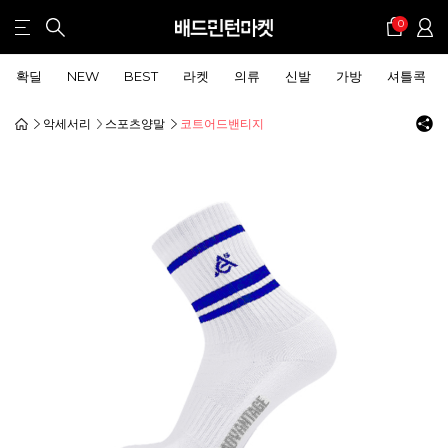
0
확딜
NEW
BEST
라켓
의류
신발
가방
셔틀콕
악세서리
스포츠양말
코트어드밴티지