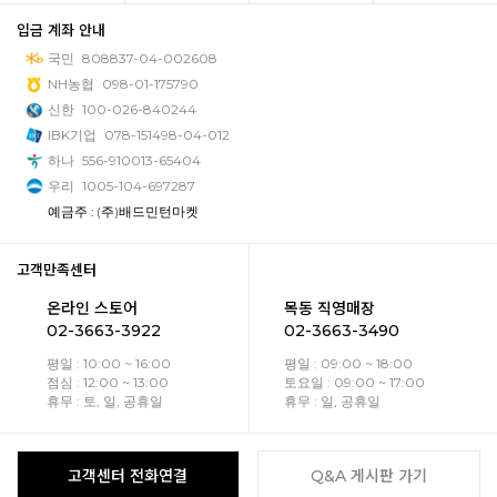
입금 계좌 안내
국민
808837-04-002608
NH농협
098-01-175790
신한
100-026-840244
IBK기업
078-151498-04-012
하나
556-910013-65404
우리
1005-104-697287
예금주 : (주)배드민턴마켓
고객만족센터
온라인 스토어
목동 직영매장
02-3663-3922
02-3663-3490
평일 : 10:00 ~ 16:00
평일 : 09:00 ~ 18:00
점심 : 12:00 ~ 13:00
토요일 : 09:00 ~ 17:00
휴무 : 토, 일, 공휴일
휴무 : 일, 공휴일
고객센터 전화연결
Q&A 게시판 가기