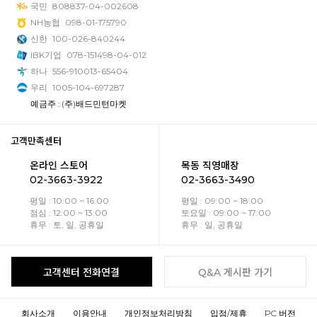
국민
808837-04-002608
NH농협
098-01-175790
신한
100-026-840244
IBK기업
078-151498-04-012
하나
556-910013-65404
우리
1005-104-697287
예금주 : (주)배드민턴마켓
고객만족센터
온라인 스토어
목동 직영매장
02-3663-3922
02-3663-3490
평일 : 10:00 ~ 16:00
평일 : 09:00 ~ 18:00
점심 : 12:00 ~ 13:00
토요일 : 09:00 ~ 17:00
휴무 : 토, 일, 공휴일
휴무 : 일, 공휴일
고객센터 전화연결
Q&A 게시판 가기
회사소개
이용안내
개인정보처리방침
입점/제휴
PC 버전