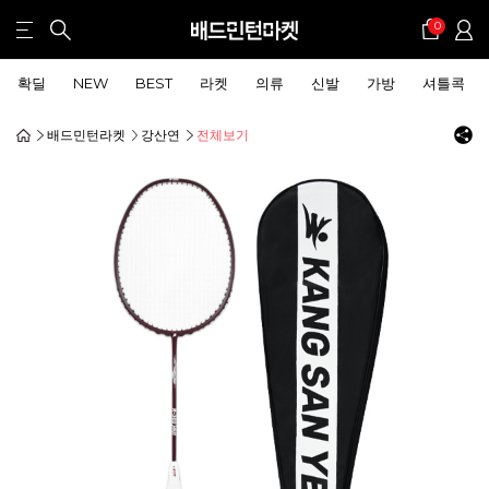
0
확딜
NEW
BEST
라켓
의류
신발
가방
셔틀콕
배드민턴라켓
강산연
전체보기