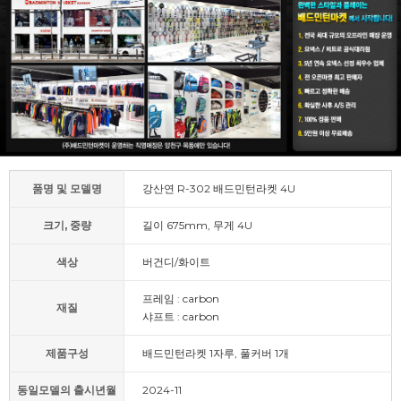
품명 및 모델명
강산연 R-302 배드민턴라켓 4U
크기, 중량
길이 675mm, 무게 4U
색상
버건디/화이트
프레임 : carbon
재질
샤프트 : carbon
제품구성
배드민턴라켓 1자루, 풀커버 1개
동일모델의 출시년월
2024-11