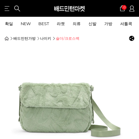
0
확딜
NEW
BEST
라켓
의류
신발
가방
셔틀콕
배드민턴가방
나이키
숄더/크로스백