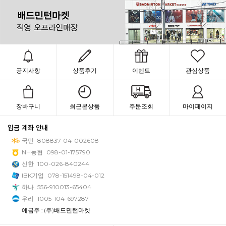
공지사항
상품후기
이벤트
관심상품
장바구니
최근본상품
주문조회
마이페이지
입금 계좌 안내
국민
808837-04-002608
NH농협
098-01-175790
신한
100-026-840244
IBK기업
078-151498-04-012
하나
556-910013-65404
우리
1005-104-697287
예금주 : (주)배드민턴마켓