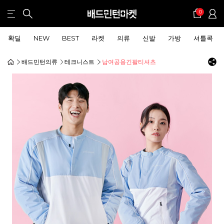
0
확딜
NEW
BEST
라켓
의류
신발
가방
셔틀콕
배드민턴의류
테크니스트
남여공용긴팔티셔츠