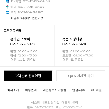
IBK기업
078-151498-04-012
하나
556-910013-65404
우리
1005-104-697287
예금주 : (주)배드민턴마켓
고객만족센터
온라인 스토어
목동 직영매장
02-3663-3922
02-3663-3490
평일 : 10:00 ~ 16:00
평일 : 09:00 ~ 18:00
점심 : 12:00 ~ 13:00
토요일 : 09:00 ~ 17:00
휴무 : 토, 일, 공휴일
휴무 : 일, 공휴일
고객센터 전화연결
Q&A 게시판 가기
회사소개
이용안내
개인정보처리방침
입점/제휴
PC 버전
상호명 : 배드민턴마켓 대표자 : 유미
전화 : 02-3663-3922 팩스 : 02-3663-3245