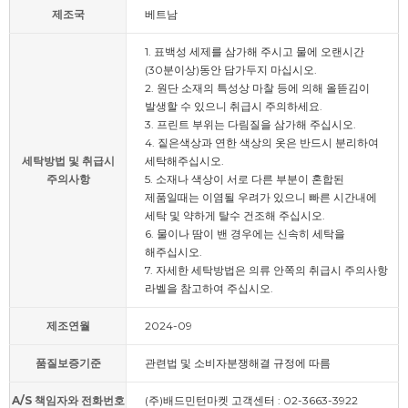
제조국
베트남
1. 표백성 세제를 삼가해 주시고 물에 오랜시간
(30분이상)동안 담가두지 마십시오.
2. 원단 소재의 특성상 마찰 등에 의해 올뜯김이
발생할 수 있으니 취급시 주의하세요.
3. 프린트 부위는 다림질을 삼가해 주십시오.
4. 짙은색상과 연한 색상의 옷은 반드시 분리하여
세탁방법 및 취급시
세탁해주십시오.
주의사항
5. 소재나 색상이 서로 다른 부분이 혼합된
제품일때는 이염될 우려가 있으니 빠른 시간내에
세탁 및 약하게 탈수 건조해 주십시오.
6. 물이나 땀이 밴 경우에는 신속히 세탁을
해주십시오.
7. 자세한 세탁방법은 의류 안쪽의 취급시 주의사항
라벨을 참고하여 주십시오.
제조연월
2024-09
품질보증기준
관련법 및 소비자분쟁해결 규정에 따름
A/S 책임자와 전화번호
(주)배드민턴마켓 고객센터 : 02-3663-3922