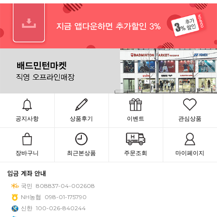
공지사항
상품후기
이벤트
관심상품
장바구니
최근본상품
주문조회
마이페이지
입금 계좌 안내
국민
808837-04-002608
NH농협
098-01-175790
신한
100-026-840244