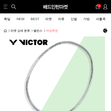
0
확딜
NEW
BEST
라켓
의류
신발
가방
셔틀콕
라켓 상세 분류
밸런스
여성추천