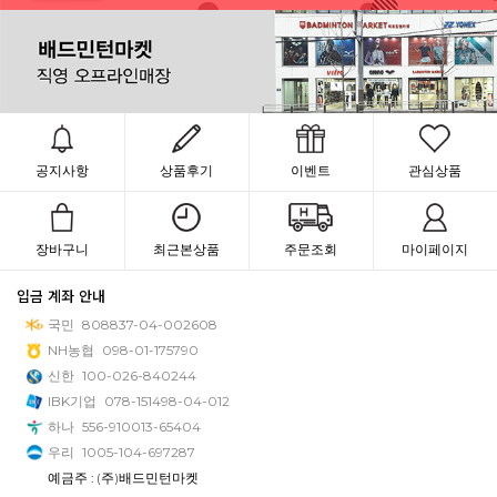
공지사항
상품후기
이벤트
관심상품
장바구니
최근본상품
주문조회
마이페이지
입금 계좌 안내
국민
808837-04-002608
NH농협
098-01-175790
신한
100-026-840244
IBK기업
078-151498-04-012
하나
556-910013-65404
우리
1005-104-697287
예금주 : (주)배드민턴마켓