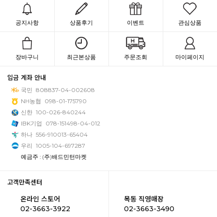
공지사항
상품후기
이벤트
관심상품
장바구니
최근본상품
주문조회
마이페이지
입금 계좌 안내
국민
808837-04-002608
NH농협
098-01-175790
신한
100-026-840244
IBK기업
078-151498-04-012
하나
556-910013-65404
우리
1005-104-697287
예금주 : (주)배드민턴마켓
고객만족센터
온라인 스토어
목동 직영매장
02-3663-3922
02-3663-3490