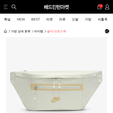
0
확딜
NEW
BEST
라켓
의류
신발
가방
셔틀콕
가방 상세 분류
아이템
숄더/크로스백