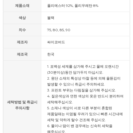
제품소재
폴리에스터 92%, 폴리우레탄 8%
색상
블랙
치수
75, 80, 85, 90
제조자
싸이코버드
제조국
한국
1. 표백성 세제를 삼가해 주시고 물에 오랜시간
(30분이상)동안 담가두지 마십시오.
2. 원단 소재의 특성상 마찰 등에 의해 올뜯김이
발생할 수 있으니 취급시 주의하세요.
3. 프린트 부위는 다림질을 삼가해 주십시오.
4. 짙은색상과 연한 색상의 옷은 반드시 분리하여
세탁방법 및 취급시
세탁해주십시오.
주의사항
5. 소재나 색상이 서로 다른 부분이 혼합된
제품일때는 이염될 우려가 있으니 빠른 시간내에
세탁 및 약하게 탈수 건조해 주십시오.
6. 물이나 땀이 밴 경우에는 신속히 세탁을
해주십시오.