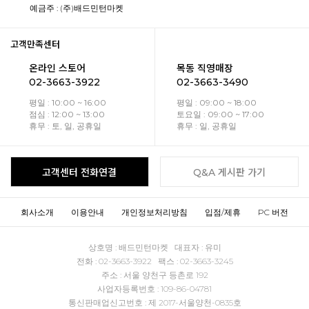
예금주 : (주)배드민턴마켓
고객만족센터
온라인 스토어
목동 직영매장
02-3663-3922
02-3663-3490
평일 : 10:00 ~ 16:00
평일 : 09:00 ~ 18:00
점심 : 12:00 ~ 13:00
토요일 : 09:00 ~ 17:00
휴무 : 토, 일, 공휴일
휴무 : 일, 공휴일
고객센터 전화연결
Q&A 게시판 가기
회사소개
이용안내
개인정보처리방침
입점/제휴
PC 버전
상호명 : 배드민턴마켓 대표자 : 유미
전화 : 02-3663-3922 팩스 : 02-3663-3245
주소 : 서울 양천구 등촌로 192
사업자등록번호 : 109-86-04781
통신판매업신고번호 : 제 2017-서울양천-0835호