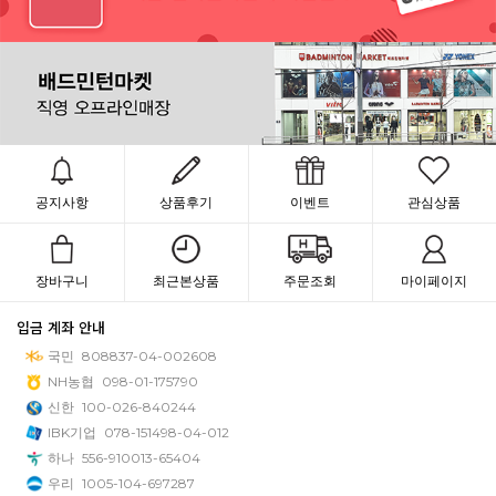
공지사항
상품후기
이벤트
관심상품
장바구니
최근본상품
주문조회
마이페이지
입금 계좌 안내
국민
808837-04-002608
NH농협
098-01-175790
신한
100-026-840244
IBK기업
078-151498-04-012
하나
556-910013-65404
우리
1005-104-697287