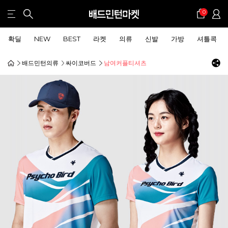
0
확딜
NEW
BEST
라켓
의류
신발
가방
셔틀콕
배드민턴의류
싸이코버드
남여커플티셔츠