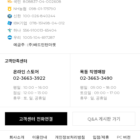
국민
808837-04-002608
NH농협
098-01-175790
신한
100-026-840244
IBK기업
078-151498-04-012
하나
556-910013-65404
우리
1005-104-697287
예금주 : (주)배드민턴마켓
고객만족센터
온라인 스토어
목동 직영매장
02-3663-3922
02-3663-3490
평일 : 10:00 ~ 16:00
평일 : 09:00 ~ 18:00
점심 : 12:00 ~ 13:00
토요일 : 09:00 ~ 17:00
휴무 : 토, 일, 공휴일
휴무 : 일, 공휴일
고객센터 전화연결
Q&A 게시판 가기
회사소개
이용안내
개인정보처리방침
입점/제휴
PC 버전