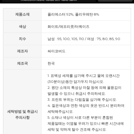
제품소재
폴리에스터 92%, 폴리우레탄 8%
색상
화이트/애프리콧/터쿼이즈
치수
남성 : 95, 100, 105, 110 / 여성 : 75, 80, 85, 90
제조자
싸이코버드
제조국
한국
1. 표백성 세제를 삼가해 주시고 물에 오랜시간
(30분이상)동안 담가두지 마십시오.
2. 원단 소재의 특성상 마찰 등에 의해 올뜯김이
발생할 수 있으니 취급시 주의하세요.
3. 프린트 부위는 다림질을 삼가해 주십시오.
4. 짙은색상과 연한 색상의 옷은 반드시 분리하여
세탁방법 및 취급시
세탁해주십시오.
주의사항
5. 소재나 색상이 서로 다른 부분이 혼합된
제품일때는 이염될 우려가 있으니 빠른 시간내에
세탁 및 약하게 탈수 건조해 주십시오.