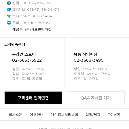
신한
100-026-840244
IBK기업
078-151498-04-012
하나
556-910013-65404
우리
1005-104-697287
예금주 : (주)배드민턴마켓
고객만족센터
온라인 스토어
목동 직영매장
02-3663-3922
02-3663-3490
평일 : 10:00 ~ 16:00
평일 : 09:00 ~ 18:00
점심 : 12:00 ~ 13:00
토요일 : 09:00 ~ 17:00
휴무 : 토, 일, 공휴일
휴무 : 일, 공휴일
고객센터 전화연결
Q&A 게시판 가기
회사소개
이용안내
개인정보처리방침
입점/제휴
PC 버전