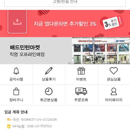
교환/반품 안내
공지사항
상품후기
이벤트
관심상품
장바구니
최근본상품
주문조회
마이페이지
입금 계좌 안내
국민
808837-04-002608
NH농협
098-01-175790