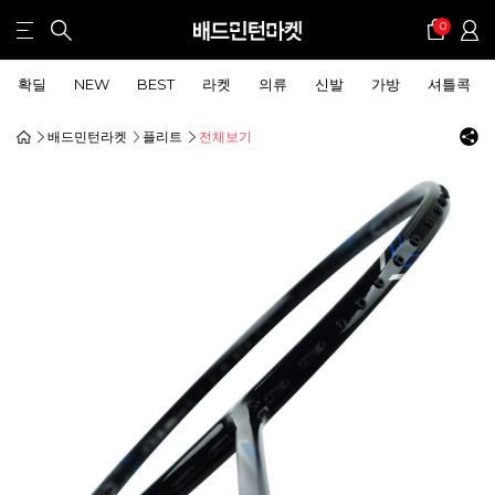
0
확딜
NEW
BEST
라켓
의류
신발
가방
셔틀콕
배드민턴라켓
플리트
전체보기