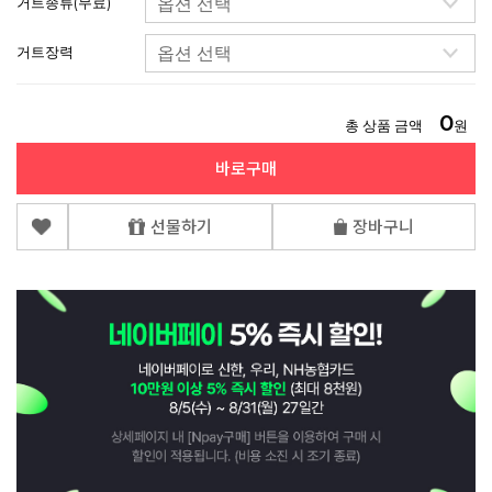
거트종류(무료)
거트장력
0
총 상품 금액
원
바로구매
선물하기
장바구니