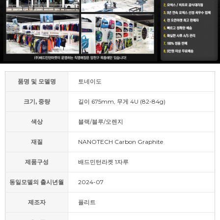
품명 및 모델명
토네이도
크기, 중량
길이 675mm, 무게 4U (82-84g)
색상
블랙/블루/오렌지
재질
NANOTECH Carbon Graphite
제품구성
배드민턴라켓 1자루
동일모델의 출시년월
2024-07
제조자
플리트