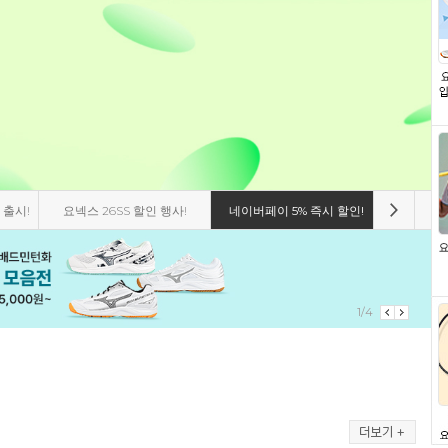
 출시!
요넥스 26SS 할인 행사!
네이버페이 5% 즉시 할인!
비트로 8
1/4