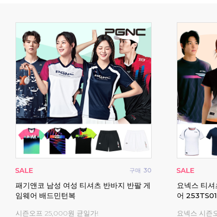
구매
0
구매
30
셔츠
패기앤코 남성 여성 티셔츠 반바지 반팔 게
요넥스 티셔
임웨어 배드민턴복
어 253TS0
!
시즌오프 25,000원 균일가!
요넥스 시즌