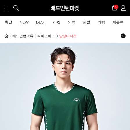
0
확딜
NEW
BEST
라켓
의류
신발
가방
셔틀콕
배드민턴의류
싸이코버드
남성티셔츠