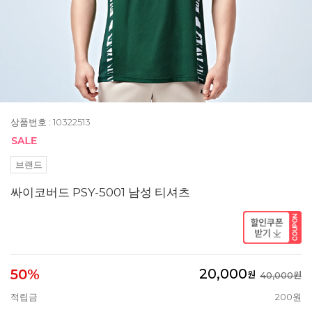
상품번호 : 10322513
브랜드
싸이코버드 PSY-5001 남성 티셔츠
20,000
50%
원
40,000원
적립금
200원