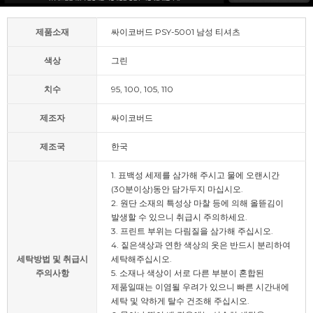
제품소재
싸이코버드 PSY-5001 남성 티셔츠
색상
그린
치수
95, 100, 105, 110
제조자
싸이코버드
제조국
한국
1. 표백성 세제를 삼가해 주시고 물에 오랜시간
(30분이상)동안 담가두지 마십시오.
2. 원단 소재의 특성상 마찰 등에 의해 올뜯김이
발생할 수 있으니 취급시 주의하세요.
3. 프린트 부위는 다림질을 삼가해 주십시오.
4. 짙은색상과 연한 색상의 옷은 반드시 분리하여
세탁방법 및 취급시
세탁해주십시오.
주의사항
5. 소재나 색상이 서로 다른 부분이 혼합된
제품일때는 이염될 우려가 있으니 빠른 시간내에
세탁 및 약하게 탈수 건조해 주십시오.