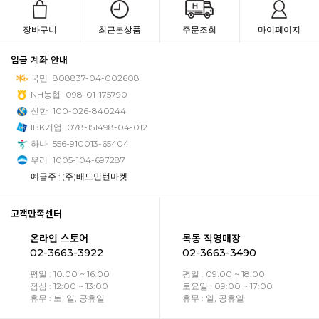
장바구니
최근본상품
주문조회
마이페이지
입금 계좌 안내
국민
808837-04-002608
NH농협
098-01-175790
신한
100-026-840244
IBK기업
078-151498-04-012
하나
556-910013-65404
우리
1005-104-697287
예금주 : (주)배드민턴마켓
고객만족센터
온라인 스토어
목동 직영매장
02-3663-3922
02-3663-3490
평일 : 10:00 ~ 16:00
평일 : 09:00 ~ 18:00
점심 : 12:00 ~ 13:00
토요일 : 09:00 ~ 17:00
휴무 : 토, 일, 공휴일
휴무 : 일, 공휴일