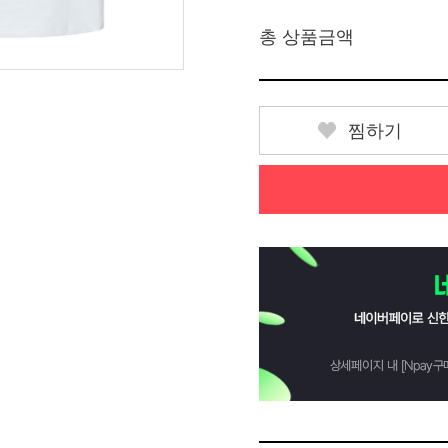
총 상품금액
찜하기