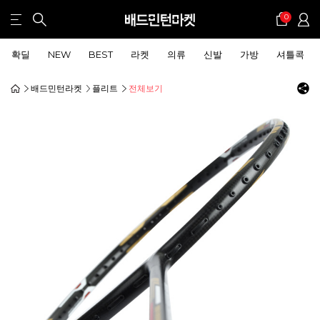
0
확딜
NEW
BEST
라켓
의류
신발
가방
셔틀콕
배드민턴라켓
플리트
전체보기