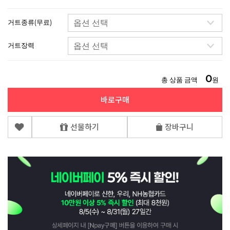
거트종류(무료)
거트장력
0
총 상품 금액
원
바로구매
선물하기
장바구니