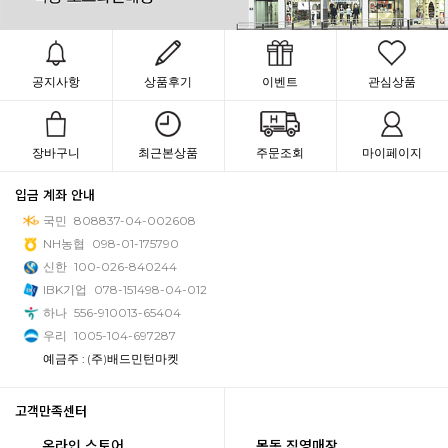
공지사항
상품후기
이벤트
관심상품
장바구니
최근본상품
주문조회
마이페이지
입금 계좌 안내
국민
808837-04-002608
NH농협
098-01-175790
신한
100-026-840244
IBK기업
078-151498-04-012
하나
556-910013-65404
우리
1005-104-697287
예금주 : (주)배드민턴마켓
고객만족센터
온라인 스토어
목동 직영매장