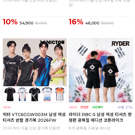
2026 빅터 가을 신상 하의 모음전!
2026 빅터 가을 신상 캐주얼 의류 모음
전!
10%
16%
54,900
61,000
46,000
55,000
구매
0
구매
376
빅터 VTC6CGW003M 남성 여성
라이더 RBC-5 남성 여성 티셔츠 한
티셔츠 반팔 경기복 2026FW
정판 광복절 에디션 코튼라이크
2026 빅터 가을 신상 경기복 모음전!
8.15 광복절 스페셜 에디션