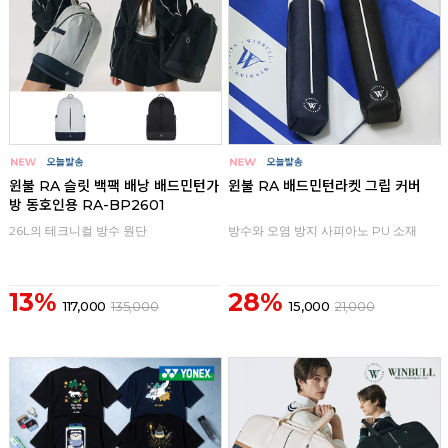
윈불 RA 슬릿 백팩 배낭 배드민턴가
윈불 RA 배드민턴라켓 그립 커버
방 동호인용 RA-BP2601
26L의 테크니컬 방수 원단
방수와 오염 방지 사피아노 PU 소재
13%
28%
117,000
135,000
15,000
21,000