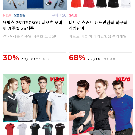
구매
456
구매
0
요넥스 261TS050U 티셔츠 오버
비트로 스커트 배드민턴복 탁구복
핏 캐주얼 26시즌
게임웨어
2026 시즌 캐주얼 티셔츠 모음전!
비트로 여성 하의 기간한정 특가세일!
30%
68%
38,000
55,000
22,000
70,000