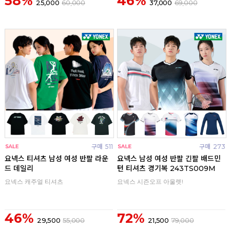
58%
46%
25,000
60,000
37,000
69,000
구매
511
구매
273
요넥스 티셔츠 남성 여성 반팔 라운
요넥스 남성 여성 반팔 긴팔 배드민
드 데일리
턴 티셔츠 경기복 243TS009M
요넥스 캐주얼 티셔츠
요넥스 시즌오프 아울렛!
46%
72%
29,500
55,000
21,500
79,000