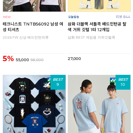
리뷰 844
테크니스트 TNTB56092 남성 여
삼화 더블랙 셔틀콕 배드민턴공 탈
성 티셔츠
색 거위 깃털 1타 12개입
2026 FW 신상 배드민턴의류
삼화 BEST 게임용 거위깃털콕
5%
27,000
55,000
58,000
BEST
BEST
9
10