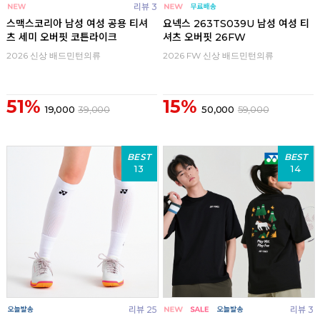
리뷰 3
스맥스코리아 남성 여성 공용 티셔
요넥스 263TS039U 남성 여성 티
츠 세미 오버핏 코튼라이크
셔츠 오버핏 26FW
2026 신상 배드민턴의류
2026 FW 신상 배드민턴의류
51%
15%
19,000
39,000
50,000
59,000
BEST
BEST
13
14
리뷰 25
리뷰 3