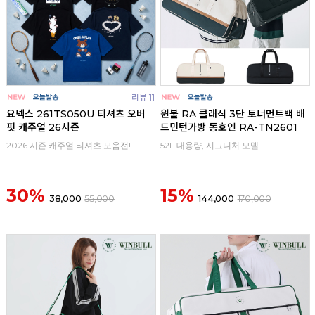
리뷰 11
요넥스 261TS050U 티셔츠 오버
윈불 RA 클래식 3단 토너먼트백 배
핏 캐주얼 26시즌
드민턴가방 동호인 RA-TN2601
2026 시즌 캐주얼 티셔츠 모음전!
52L 대용량, 시그니처 모델
30%
15%
38,000
55,000
144,000
170,000