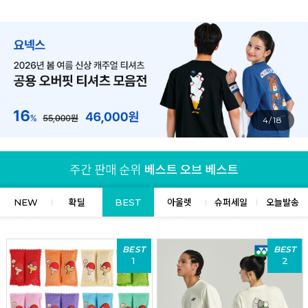
4/18
NEW
확딜
BEST
아울렛
슈퍼세일
오늘발송
BEST
BEST
1
2