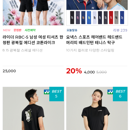
리뷰 239
라이더 RBC-5 남성 여성 티셔츠 한
요넥스 스포츠 헤어밴드 헤드밴드
정판 광복절 에디션 코튼라이크
머리띠 배드민턴 테니스 탁구
8.15 광복절 스페셜 에디션
10가지 컬러로 다양한 스타일링
20%
25,000
4,000
5,000
BEST
BEST
5
6