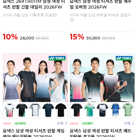
요넥스 269TR011M 남성 여성 티
요넥스 남성 여성 티셔츠 반팔 캐주
셔츠 반팔 긴팔 데일리 2026FW
얼 오버핏 2026FW
2026 가을 신상 기획의류 모음전!
2026 가을 신상 캐주얼 티셔츠 균일가
전!
10%
15%
26,000
29,000
50,000
59,000
구매
3
구매
2
요넥스 남성 여성 티셔츠 반팔 게임
요넥스 남성 여성 반팔 티셔츠 배드
웨어 배드민턴복 2026FW
민턴복 경기복 2026FW