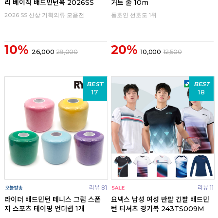
리 베이직 배드민턴복 2026SS
거트 줄 10m
2026 SS 신상 기획의류 모음전
동호인 선호도 1위
10%
20%
26,000
29,000
10,000
12,500
BEST
BEST
17
18
리뷰 81
리뷰 11
라이더 배드민턴 테니스 그립 스폰
요넥스 남성 여성 반팔 긴팔 배드민
지 스포츠 테이핑 언더랩 1개
턴 티셔츠 경기복 243TS009M