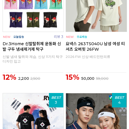
리뷰 3
Dr.3Home 신발탈취제 운동화 신
요넥스 263TS040U 남성 여성 티
발 구두 냄새제거제 탁구
셔츠 오버핏 26FW
신발 냄새 탈취와 제습, 신상 11가지 탁구
2026 FW 신상 배드민턴의류
디자인 입고
12%
15%
2,200
2,500
50,000
59,000
BEST
BEST
3
4