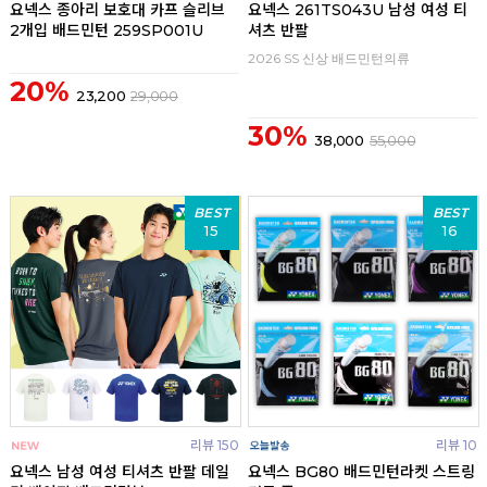
요넥스 종아리 보호대 카프 슬리브
요넥스 261TS043U 남성 여성 티
2개입 배드민턴 259SP001U
셔츠 반팔
2026 SS 신상 배드민턴의류
20%
23,200
29,000
30%
38,000
55,000
BEST
BEST
15
16
리뷰 150
리뷰 10
요넥스 남성 여성 티셔츠 반팔 데일
요넥스 BG80 배드민턴라켓 스트링