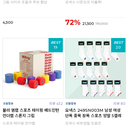
그립 사이즈 조절과 쿠션 향상
요넥스 시즌오프 아울렛!
72%
4,500
21,500
79,000
BEST
BEST
19
20
리뷰 452
리뷰 80
뮬러 엠랩 스포츠 테이핑 배드민턴
요넥스 249SN003M 남성 여성
언더랩 스폰지 그립
단목 중목 장목 스포츠 양말 5켤레
스포츠 테이핑 언더랩
요넥스 세트양말 모음전