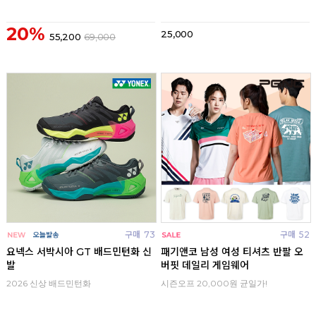
20%
25,000
55,200
69,000
구매
73
구매
52
요넥스 서박시아 GT 배드민턴화 신
패기앤코 남성 여성 티셔츠 반팔 오
발
버핏 데일리 게임웨어
2026 신상 배드민턴화
시즌오프 20,000원 균일가!