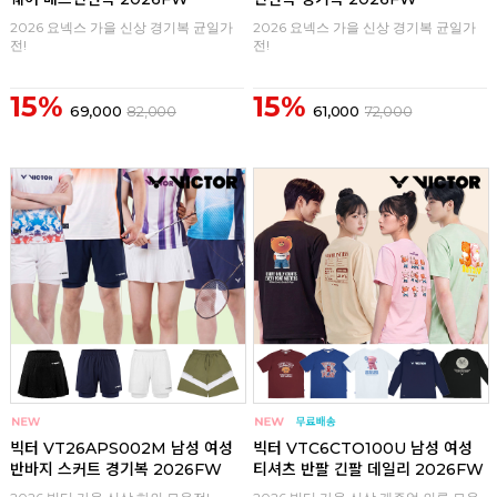
2026 요넥스 가을 신상 경기복 균일가
2026 요넥스 가을 신상 경기복 균일가
전!
전!
15%
15%
69,000
82,000
61,000
72,000
구매
0
구매
0
빅터 VT26APS002M 남성 여성
빅터 VTC6CTO100U 남성 여성
반바지 스커트 경기복 2026FW
티셔츠 반팔 긴팔 데일리 2026FW