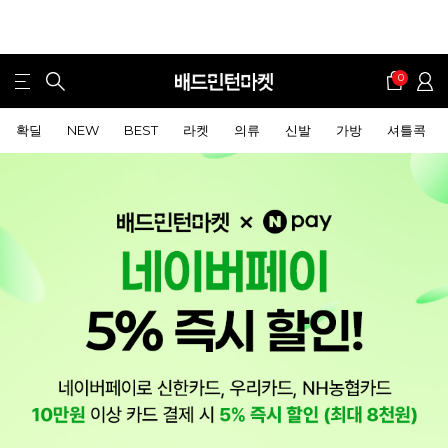
0
확딜
NEW
BEST
라켓
의류
신발
가방
셔틀콕