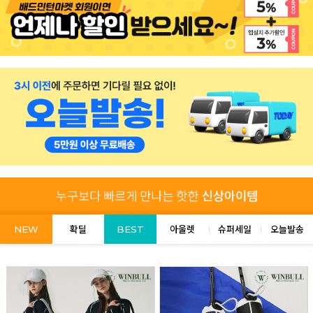
NEW
확딜
BEST
아울렛
슈퍼세일
오늘발송