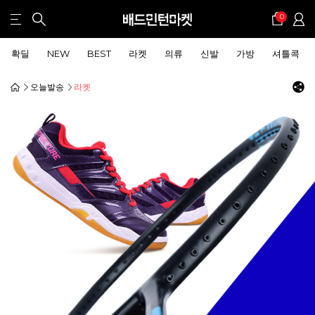
0
확딜
NEW
BEST
라켓
의류
신발
가방
셔틀콕
오늘발송
라켓