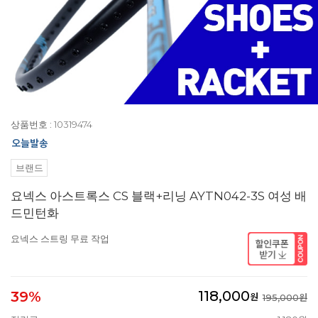
상품번호 : 10319474
브랜드
요넥스 아스트록스 CS 블랙+리닝 AYTN042-3S 여성 배
드민턴화
요넥스 스트링 무료 작업
118,000
39%
원
195,000원