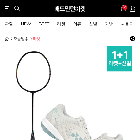
0
확딜
NEW
BEST
라켓
의류
신발
가방
셔틀콕
오늘발송
라켓