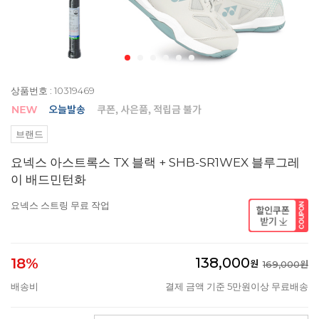
상품번호 : 10319469
브랜드
요넥스 아스트록스 TX 블랙 + SHB-SR1WEX 블루그레
이 배드민턴화
요넥스 스트링 무료 작업
138,000
18%
원
169,000원
배송비
결제 금액 기준 5만원이상 무료배송