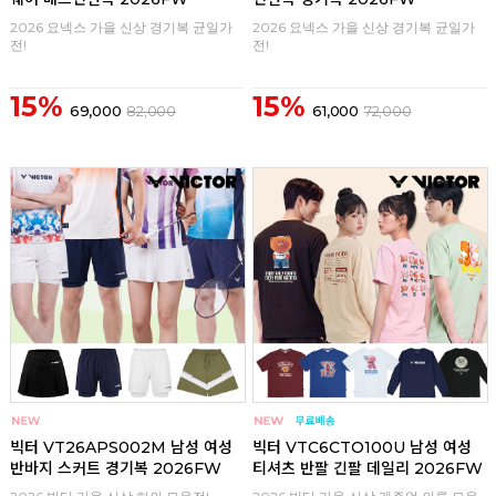
2026 요넥스 가을 신상 경기복 균일가
2026 요넥스 가을 신상 경기복 균일가
전!
전!
15%
15%
69,000
82,000
61,000
72,000
구매
0
구매
0
빅터 VT26APS002M 남성 여성
빅터 VTC6CTO100U 남성 여성
반바지 스커트 경기복 2026FW
티셔츠 반팔 긴팔 데일리 2026FW