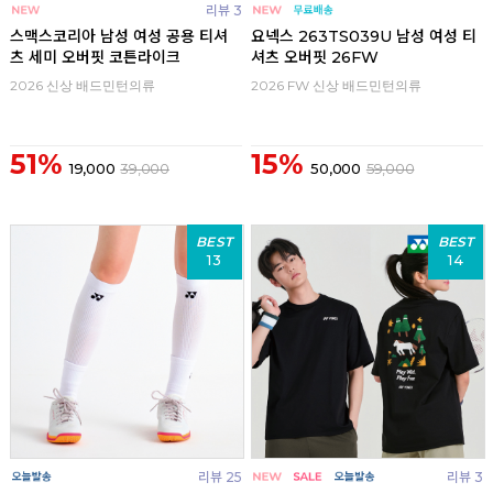
리뷰 3
스맥스코리아 남성 여성 공용 티셔
요넥스 263TS039U 남성 여성 티
츠 세미 오버핏 코튼라이크
셔츠 오버핏 26FW
2026 신상 배드민턴의류
2026 FW 신상 배드민턴의류
51%
15%
19,000
39,000
50,000
59,000
BEST
BEST
13
14
리뷰 25
리뷰 3