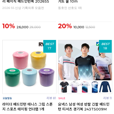
리 베이직 배드민턴복 2026SS
거트 줄 10m
2026 SS 신상 기획의류 모음전
동호인 선호도 1위
10%
20%
26,000
29,000
10,000
12,500
BEST
BEST
17
18
리뷰 81
리뷰 11
라이더 배드민턴 테니스 그립 스폰
요넥스 남성 여성 반팔 긴팔 배드민
지 스포츠 테이핑 언더랩 1개
턴 티셔츠 경기복 243TS009M