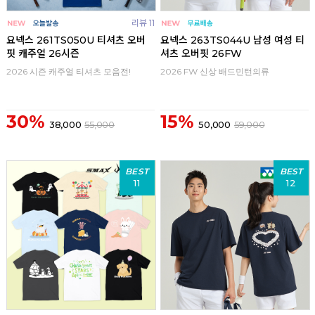
리뷰 11
요넥스 261TS050U 티셔츠 오버
요넥스 263TS044U 남성 여성 티
핏 캐주얼 26시즌
셔츠 오버핏 26FW
2026 시즌 캐주얼 티셔츠 모음전!
2026 FW 신상 배드민턴의류
30%
15%
38,000
55,000
50,000
59,000
BEST
BEST
11
12