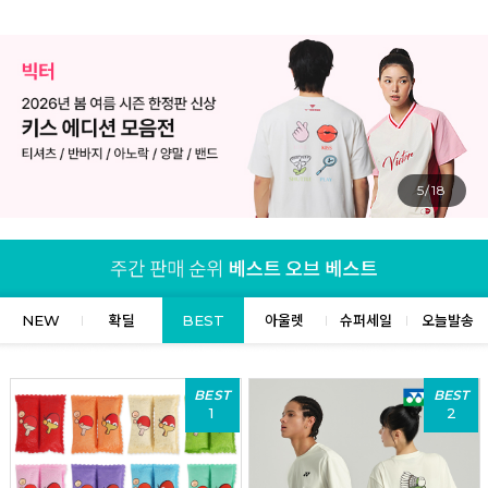
5/18
NEW
확딜
BEST
아울렛
슈퍼세일
오늘발송
BEST
BEST
1
2