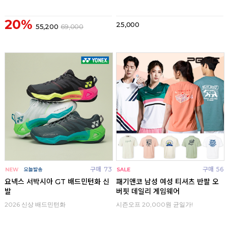
20%
25,000
55,200
69,000
구매
73
구매
56
요넥스 서박시아 GT 배드민턴화 신
패기앤코 남성 여성 티셔츠 반팔 오
발
버핏 데일리 게임웨어
2026 신상 배드민턴화
시즌오프 20,000원 균일가!