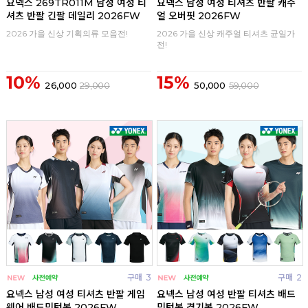
요넥스 269TR011M 남성 여성 티
요넥스 남성 여성 티셔츠 반팔 캐주
셔츠 반팔 긴팔 데일리 2026FW
얼 오버핏 2026FW
2026 가을 신상 기획의류 모음전!
2026 가을 신상 캐주얼 티셔츠 균일가
전!
10%
15%
26,000
29,000
50,000
59,000
구매
3
구매
2
요넥스 남성 여성 티셔츠 반팔 게임
요넥스 남성 여성 반팔 티셔츠 배드
웨어 배드민턴복 2026FW
민턴복 경기복 2026FW