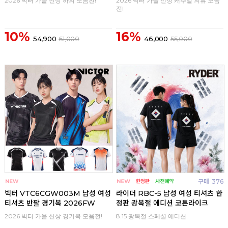
2026 빅터 가을 신상 하의 모음전!
2026 빅터 가을 신상 캐주얼 의류 모음
전!
10%
16%
54,900
61,000
46,000
55,000
구매
0
구매
376
빅터 VTC6CGW003M 남성 여성
라이더 RBC-5 남성 여성 티셔츠 한
티셔츠 반팔 경기복 2026FW
정판 광복절 에디션 코튼라이크
2026 빅터 가을 신상 경기복 모음전!
8.15 광복절 스페셜 에디션