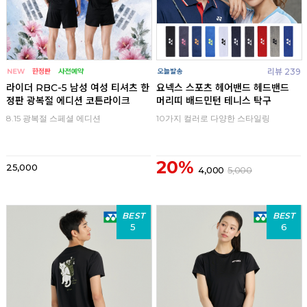
리뷰 239
라이더 RBC-5 남성 여성 티셔츠 한
요넥스 스포츠 헤어밴드 헤드밴드
정판 광복절 에디션 코튼라이크
머리띠 배드민턴 테니스 탁구
8.15 광복절 스페셜 에디션
10가지 컬러로 다양한 스타일링
20%
25,000
4,000
5,000
BEST
BEST
5
6