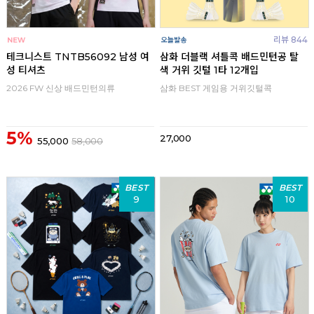
리뷰 844
테크니스트 TNTB56092 남성 여
삼화 더블랙 셔틀콕 배드민턴공 탈
성 티셔츠
색 거위 깃털 1타 12개입
2026 FW 신상 배드민턴의류
삼화 BEST 게임용 거위깃털콕
5%
27,000
55,000
58,000
BEST
BEST
9
10