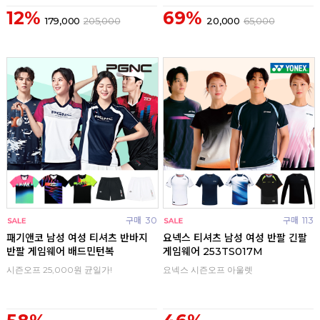
12%
69%
179,000
205,000
20,000
65,000
구매
30
구매
113
패기앤코 남성 여성 티셔츠 반바지
요넥스 티셔츠 남성 여성 반팔 긴팔
반팔 게임웨어 배드민턴복
게임웨어 253TS017M
시즌오프 25,000원 균일가!
요넥스 시즌오프 아울렛