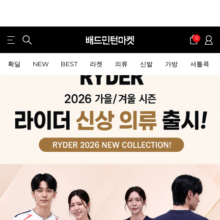
0
확딜
NEW
BEST
라켓
의류
신발
가방
셔틀콕