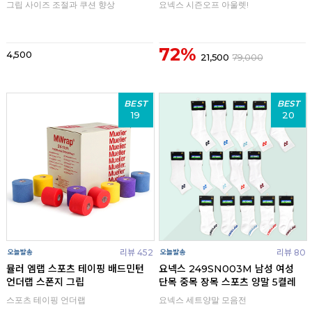
그립 사이즈 조절과 쿠션 향상
요넥스 시즌오프 아울렛!
72%
4,500
21,500
79,000
BEST
BEST
19
20
리뷰 452
리뷰 80
뮬러 엠랩 스포츠 테이핑 배드민턴
요넥스 249SN003M 남성 여성
언더랩 스폰지 그립
단목 중목 장목 스포츠 양말 5켤레
스포츠 테이핑 언더랩
요넥스 세트양말 모음전