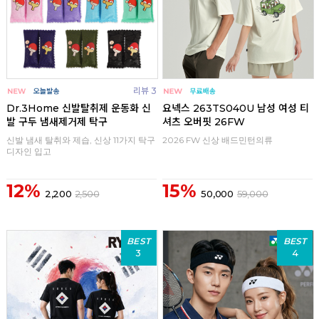
리뷰 3
Dr.3Home 신발탈취제 운동화 신
요넥스 263TS040U 남성 여성 티
발 구두 냄새제거제 탁구
셔츠 오버핏 26FW
신발 냄새 탈취와 제습, 신상 11가지 탁구
2026 FW 신상 배드민턴의류
디자인 입고
12%
15%
2,200
2,500
50,000
59,000
BEST
BEST
3
4