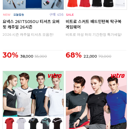
구매
456
구매
0
요넥스 261TS050U 티셔츠 오버
비트로 스커트 배드민턴복 탁구복
핏 캐주얼 26시즌
게임웨어
2026 시즌 캐주얼 티셔츠 모음전!
비트로 여성 하의 기간한정 특가세일!
30%
68%
38,000
55,000
22,000
70,000