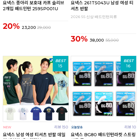
요넥스 종아리 보호대 카프 슬리브
요넥스 261TS043U 남성 여성 티
2개입 배드민턴 259SP001U
셔츠 반팔
2026 SS 신상 배드민턴의류
20%
23,200
29,000
30%
38,000
55,000
BEST
BEST
15
16
리뷰 150
리뷰 10
요넥스 남성 여성 티셔츠 반팔 데일
요넥스 BG80 배드민턴라켓 스트링