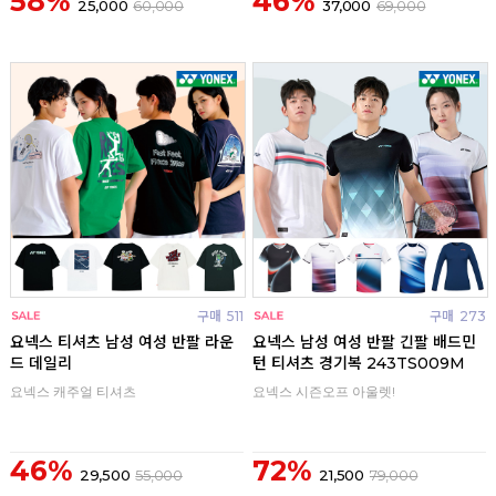
58%
46%
25,000
60,000
37,000
69,000
구매
511
구매
273
요넥스 티셔츠 남성 여성 반팔 라운
요넥스 남성 여성 반팔 긴팔 배드민
드 데일리
턴 티셔츠 경기복 243TS009M
요넥스 캐주얼 티셔츠
요넥스 시즌오프 아울렛!
46%
72%
29,500
55,000
21,500
79,000