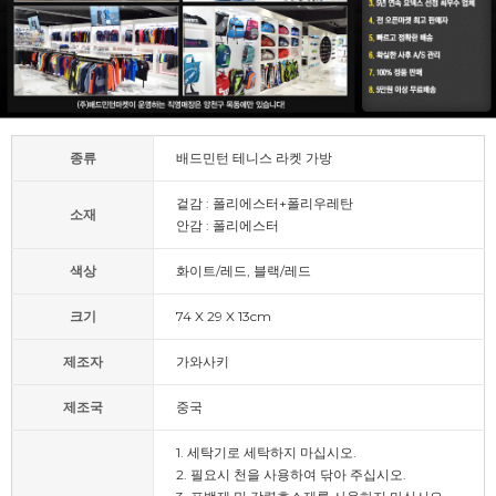
종류
배드민턴 테니스 라켓 가방
겉감 : 폴리에스터+폴리우레탄
소재
안감 : 폴리에스터
색상
화이트/레드, 블랙/레드
크기
74 X 29 X 13cm
제조자
가와사키
제조국
중국
1. 세탁기로 세탁하지 마십시오.
2. 필요시 천을 사용하여 닦아 주십시오.