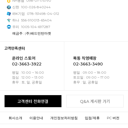
NH농협
098-01-175790
신한
100-026-840244
IBK기업
078-151498-04-012
하나
556-910013-65404
우리
1005-104-697287
예금주 : (주)배드민턴마켓
고객만족센터
온라인 스토어
목동 직영매장
02-3663-3922
02-3663-3490
평일 : 10:00 ~ 16:00
평일 : 09:00 ~ 18:00
점심 : 12:00 ~ 13:00
토요일 : 09:00 ~ 17:00
휴무 : 토, 일, 공휴일
휴무 : 일, 공휴일
고객센터 전화연결
Q&A 게시판 가기
회사소개
이용안내
개인정보처리방침
입점/제휴
PC 버전