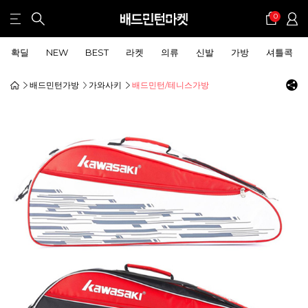
0
확딜
NEW
BEST
라켓
의류
신발
가방
셔틀콕
배드민턴가방
가와사키
배드민턴/테니스가방