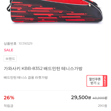
상품번호 : 10316529
브랜드
가와사키 KBB-8352 배드민턴 테니스가방
배드민턴 테니스 겸용 라켓가방
29,500
26%
원
40,000원
적립금
290원