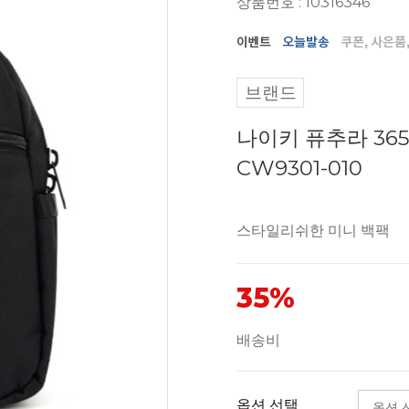
상품번호 : 10316346
브랜드
나이키 퓨추라 36
CW9301-010
스타일리쉬한 미니 백팩
35%
배송비
옵션 선택