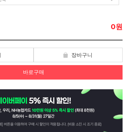
원
0
기
장바구니
바로구매