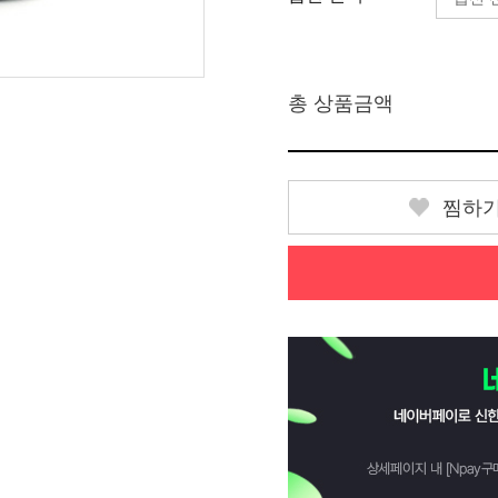
총 상품금액
찜하