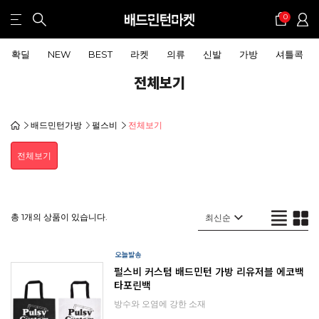
0
확딜
NEW
BEST
라켓
의류
신발
가방
셔틀콕
전체보기
배드민턴가방
펄스비
전체보기
전체보기
총 1개의 상품이 있습니다.
펄스비 커스텀 배드민턴 가방 리유저블 에코백
타포린백
방수와 오염에 강한 소재