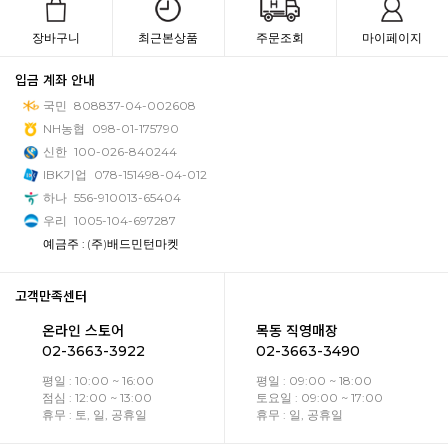
장바구니
최근본상품
주문조회
마이페이지
입금 계좌 안내
국민
808837-04-002608
NH농협
098-01-175790
신한
100-026-840244
IBK기업
078-151498-04-012
하나
556-910013-65404
우리
1005-104-697287
예금주 : (주)배드민턴마켓
고객만족센터
온라인 스토어
목동 직영매장
02-3663-3922
02-3663-3490
평일 : 10:00 ~ 16:00
평일 : 09:00 ~ 18:00
점심 : 12:00 ~ 13:00
토요일 : 09:00 ~ 17:00
휴무 : 토, 일, 공휴일
휴무 : 일, 공휴일