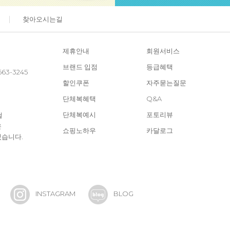
찾아오시는길
제휴안내
회원서비스
브랜드 입점
등급혜택
663-3245
할인쿠폰
자주묻는질문
단체복혜택
Q&A
단체복예시
포토리뷰
철
은
쇼핑노하우
카달로그
있습니다.
INSTAGRAM
BLOG