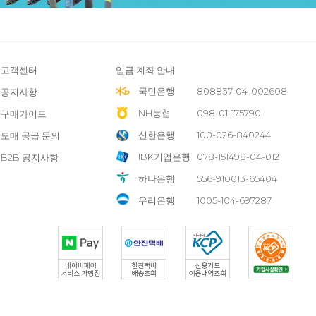
고객센터
입금 계좌 안내
국민은행
808837-04-002608
공지사항
NH농협
098-01-175790
구매가이드
신한은행
100-026-840244
도매 공급 문의
IBK기업은행
078-151498-04-012
B2B 공지사항
하나은행
556-910013-65404
우리은행
1005-104-697287