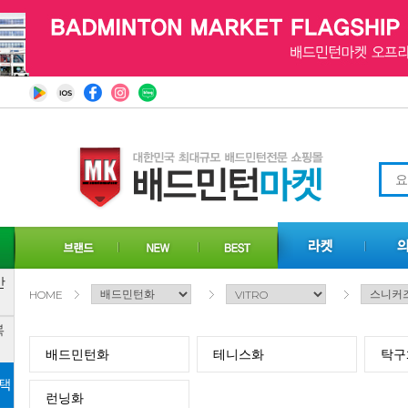
HOME
배드민턴화
테니스화
탁구
런닝화