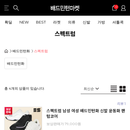
0
확딜
NEW
BEST
라켓
의류
신발
가방
셔틀콕
스펙트럼
배드민턴화
스펙트럼
배드민턴화
총 4개의 상품이 있습니다.
리뷰 1
스펙트럼 남성 여성 배드민턴화 신발 운동화 팬
텀코어
보상판매가 79,000원