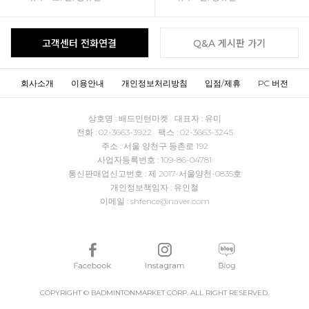
고객센터 전화연결
Q&A 게시판 가기
회사소개
이용안내
개인정보처리방침
입점/제휴
PC 버전
상호명 : 배드민턴마켓 대표자 : 유미
전화 : 02-3663-3922 팩스 : 02-3663-3245
주소 : 서울 양천구 등촌로 192
사업자등록번호 : 109-86-04781
통신판매업신고번호 : 제 2017-서울양천-0835호
개인정보책임자 : 유인철
이메일 : shfence@naver.com
COPYRIGHT © BADMINTONMARKET CORP. ALL RIGHT RESERVED.