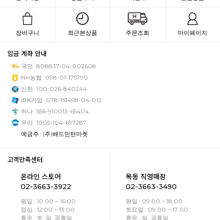
장바구니
최근본상품
주문조회
마이페이지
입금 계좌 안내
국민
808837-04-002608
NH농협
098-01-175790
신한
100-026-840244
IBK기업
078-151498-04-012
하나
556-910013-65404
우리
1005-104-697287
예금주 : (주)배드민턴마켓
고객만족센터
온라인 스토어
목동 직영매장
02-3663-3922
02-3663-3490
평일 : 10:00 ~ 16:00
평일 : 09:00 ~ 18:00
점심 : 12:00 ~ 13:00
토요일 : 09:00 ~ 17:00
휴무 : 토, 일, 공휴일
휴무 : 일, 공휴일